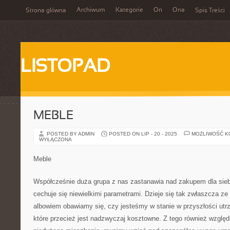
Archiwum
Kategorie
On
Ona
Strona główna
Spis Treści
LISTOPAD
MEBLE
POSTED BY ADMIN
POSTED ON LIP - 20 - 2025
MOŻLIWOŚĆ 
WYŁĄCZONA
Meble
Współcześnie duża grupa z nas zastanawia nad zakupem dla siebi
cechuje się niewielkimi parametrami. Dzieje się tak zwłaszcza z
albowiem obawiamy się, czy jesteśmy w stanie w przyszłości ut
które przecież jest nadzwyczaj kosztowne. Z tego również względ