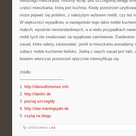
niedużego mieszkania, musimy wziąć pod szczególną uwagę umebl
części mieszkania, którą jest kuchnia. Kiedy przestrzeń użytkow
może pojawić się problem, z należytym wyborem mebli, czy też n
W większości wypadków, w następstwie tego takie meble kuchen
małych, wyraźnie niestandardowych, a w wielu przypadkach nawe
mebli tych nie zrealizować na wyjątkowe zamówienie. Ewidentnie 
zasad, które należy zastosować, jeżeli w mieszkaniu posiadamy 
zobacz meble kuchenne bielsko. Jedną z owych zasad jest fakt,
bowiem wtenczas przestrzeń optycznie intensyfikuje się.
źródło:
———————————
1.
http://dansellshomes.info
2.
http://dantin.de
3.
poznaj szczegóły
4.
http://das-trainingsjahr.de
5.
czytaj na blogu
CATEGORIES:
LAS