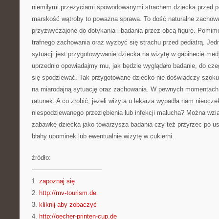
niemiłymi przeżyciami spowodowanymi strachem dziecka przed pe
marskość wątroby to poważna sprawa. To dość naturalne zachowani
przyzwyczajone do dotykania i badania przez obcą figurę. Pomimo
trafnego zachowania oraz wyzbyć się strachu przed pediatrą. Je
sytuacji jest przygotowywanie dziecka na wizytę w gabinecie med
uprzednio opowiadajmy mu, jak będzie wyglądało badanie, do cze
się spodziewać. Tak przygotowane dziecko nie doświadczy szoku,
na miarodajną sytuację oraz zachowania. W pewnych momentach 
ratunek. A co zrobić, jeżeli wizyta u lekarza wypadła nam nieocz
niespodziewanego przeziębienia lub infekcji malucha? Można wz
zabawkę dziecka jako towarzysza badania czy też przyrzec po u
błahy upominek lub ewentualnie wizytę w cukierni.
źródło:
———————————
1.
zapoznaj się
2.
http://mv-tourism.de
3.
kliknij aby zobaczyć
4.
http://oecher-printen-cup.de