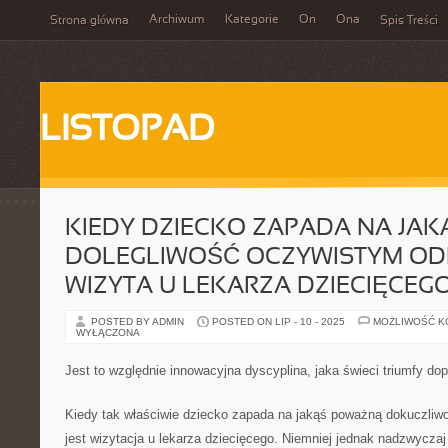
Archiwum
Kategorie
On
Ona
Strona główna
Spis Treści
LISTOPAD
KIEDY DZIECKO ZAPADA NA JAK
DOLEGLIWOŚĆ OCZYWISTYM OD
WIZYTA U LEKARZA DZIECIĘCEG
POSTED BY ADMIN
POSTED ON LIP - 10 - 2025
MOŻLIWOŚĆ 
WYŁĄCZONA
Jest to względnie innowacyjna dyscyplina, jaka świeci triumfy dopi
Kiedy tak właściwie dziecko zapada na jakąś poważną dokuczli
jest wizytacja u lekarza dziecięcego. Niemniej jednak nadzwyczaj 