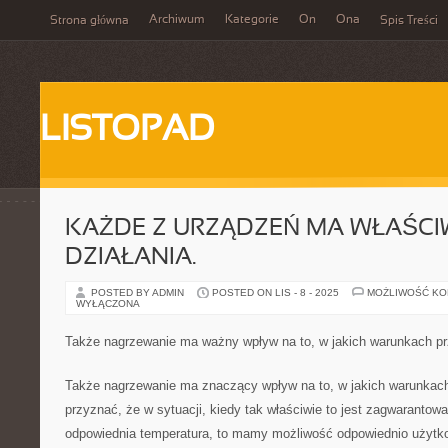
Archiwum
Kategorie
On
Ona
Strona główna
Spis Treści
LISTOPAD
KAŻDE Z URZĄDZEŃ MA WŁAŚC
DZIAŁANIA.
POSTED BY ADMIN
POSTED ON LIS - 8 - 2025
MOŻLIWOŚĆ K
WYŁĄCZONA
Także nagrzewanie ma ważny wpływ na to, w jakich warunkach 
Także nagrzewanie ma znaczący wpływ na to, w jakich warunka
przyznać, że w sytuacji, kiedy tak właściwie to jest zagwaranto
odpowiednia temperatura, to mamy możliwość odpowiednio użytk