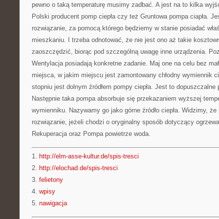
pewno o taką temperaturę musimy zadbać. A jest na to kilka wyjść
Polski producent pomp ciepła czy też Gruntowa pompa ciapła. Je
rozwiązanie, za pomocą którego będziemy w stanie posiadać wła
mieszkaniu. I trzeba odnotować, że nie jest ono aż takie koszto
zaoszczędzić, biorąc pod szczególną uwagę inne urządzenia. P
Wentylacja posiadają konkretne zadanie. Maj one na celu bez mał
miejsca, w jakim miejscu jest zamontowany chłodny wymiennik c
stopniu jest dolnym źródłem pompy ciepła. Jest to dopuszczalne p
Następnie taka pompa absorbuje się przekazaniem wyższej temp
wymienniku. Nazywamy go jako górne źródło ciepła. Widzimy, że 
rozwiązanie, jeżeli chodzi o oryginalny sposób dotyczący ogrzew
Rekuperacja oraz Pompa powietrze woda.
1.
http://elm-asse-kultur.de/spis-tresci
2.
http://elochad.de/spis-tresci
3.
felietony
4.
wpisy
5.
nawigacja