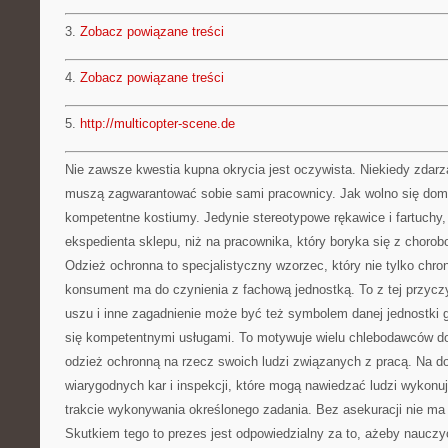
3.
Zobacz powiązane treści
4.
Zobacz powiązane treści
5.
http://multicopter-scene.de
Nie zawsze kwestia kupna okrycia jest oczywista. Niekiedy zdarza
muszą zagwarantować sobie sami pracownicy. Jak wolno się domy
kompetentne kostiumy. Jedynie stereotypowe rękawice i fartuchy, 
ekspedienta sklepu, niż na pracownika, który boryka się z choro
Odzież ochronna to specjalistyczny wzorzec, który nie tylko chron
konsument ma do czynienia z fachową jednostką. To z tej przycz
uszu i inne zagadnienie może być też symbolem danej jednostki g
się kompetentnymi usługami. To motywuje wielu chlebodawców d
odzież ochronną na rzecz swoich ludzi związanych z pracą. Na dom
wiarygodnych kar i inspekcji, które mogą nawiedzać ludzi wykonu
trakcie wykonywania określonego zadania. Bez asekuracji nie ma
Skutkiem tego to prezes jest odpowiedzialny za to, ażeby nauczy