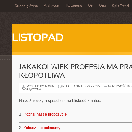
Archiwum
Kategorie
On
Ona
Strona główna
Spis Treści
LISTOPAD
JAKAKOLWIEK PROFESJA MA PR
KŁOPOTLIWA
POSTED BY ADMIN
POSTED ON LIS - 9 - 2025
MOŻLIWOŚĆ K
WYŁĄCZONA
Najważniejszym sposobem na bliskość z naturą
1.
Poznaj nasze propozycje
2.
Zobacz, co polecamy