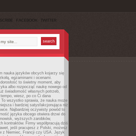
SCRIBE
FACEBOOK
TWITTER
m nauka języków obcych kojarzy się
zkołą, egzaminami i ocenami.
orosłość to świetny moment, aby
ęzyka albo rozpocząć naukę nowego od
już świadomość własnych potrzeb,
 tempo, wiesz, po co Ci dana
. To wszystko sprawia, że nauka może
iejsza i bardziej satysfakcjonująca niż
awce. Najbardziej oczywisty powód to
mość języka obcego otwiera drzwi do
anowisk, wyższych zarobków,
h kontraktów. Firmy współpracują dziś
nawet, jeśli pracujesz z Polski, możesz
w z Niemiec, Francji czy USA. Język