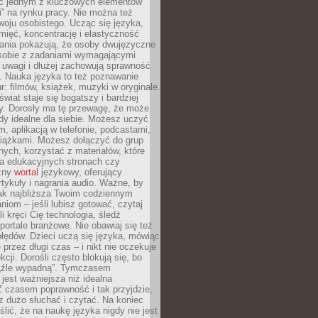
ięc jednym z kluczowych elementów
i” na rynku pracy. Nie można też
oju osobistego. Ucząc się języka,
ięć, koncentrację i elastyczność
ania pokazują, że osoby dwujęzyczne
 sobie z zadaniami wymagającymi
 uwagi i dłużej zachowują sprawność
ą. Nauka języka to też poznawanie
r: filmów, książek, muzyki w oryginale.
świat staje się bogatszy i bardziej
y. Dorosły ma tę przewagę, że może
y idealne dla siebie. Możesz uczyć
em, aplikacją w telefonie, podcastami,
siążkami. Możesz dołączyć do grup
ych, korzystać z materiałów, które
na edukacyjnych stronach czy
czny
wortal
językowy, oferujący
rtykuły i nagrania audio. Ważne, by
jak najbliższa Twoim codziennym
niom – jeśli lubisz gotować, czytaj
li kręci Cię technologia, śledź
portale branżowe. Nie obawiaj się też
błędów. Dzieci uczą się języka, mówiąc
 przez długi czas – i nikt nie oczekuje
kcji. Dorośli często blokują się, bo
e „źle wypadną”. Tymczasem
jest ważniejsza niż idealna
 czasem poprawność i tak przyjdzie,
sz dużo słuchać i czytać. Na koniec
ślić, że na naukę języka nigdy nie jest