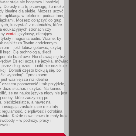
świat staje się bogatszy i bardziej
y. Dorosły ma tę przewagę, że może
y idealne dla siebie. Możesz uczyć
em, aplikacją w telefonie, podcastami,
siążkami. Możesz dołączyć do grup
ych, korzystać z materiałów, które
na edukacyjnych stronach czy
czny
wortal
językowy, oferujący
rtykuły i nagrania audio. Ważne, by
jak najbliższa Twoim codziennym
niom – jeśli lubisz gotować, czytaj
li kręci Cię technologia, śledź
portale branżowe. Nie obawiaj się też
błędów. Dzieci uczą się języka, mówiąc
 przez długi czas – i nikt nie oczekuje
kcji. Dorośli często blokują się, bo
e „źle wypadną”. Tymczasem
jest ważniejsza niż idealna
 czasem poprawność i tak przyjdzie,
sz dużo słuchać i czytać. Na koniec
ślić, że na naukę języka nigdy nie jest
 osoby, które zaczynają po
e, pięćdziesiątce, a nawet na
 i osiągają zaskakujące rezultaty.
 regularność, cierpliwość i odrobina
świata. Każde nowe słowo to mały krok
swobody – w podróży, pracy i
życiu.