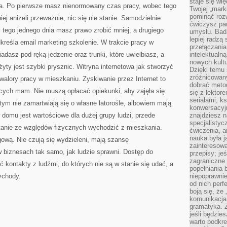
staje się w
ba. Po pierwsze masz nienormowany czas pracy, wobec tego
Twojej „mark
pominąć rozw
iej aniżeli przeważnie, nic się nie stanie. Samodzielnie
ćwiczysz pam
 tego jednego dnia masz prawo zrobić mniej, a drugiego
umysłu. Bad
lepiej radzą
dkreśla email marketing szkolenie. W trakcie pracy w
przełączania
adasz pod ręką jedzenie oraz trunki, które uwielbiasz, a
intelektualn
nowych kultu
żyty jest szybki prysznic. Witryna internetowa jak stworzyć
Dzięki temu 
zróżnicowan
walory pracy w mieszkaniu. Zyskiwanie przez Internet to
dobrać metod
ących mam. Nie muszą opłacać opiekunki, aby zajęła się
się z lektor
serialami, k
 tym nie zamartwiają się o własne latorośle, albowiem mają
konwersacyjn
 domu jest wartościowe dla dużej grupy ludzi, przede
znajdziesz 
specjalisty
stanie ze względów fizycznych wychodzić z mieszkania.
ćwiczenia, a
nauka była 
ową. Nie czują się wydzieleni, mają szansę
zainteresowa
 biznesach tak samo, jak ludzie sprawni. Dostęp do
przepisy; jeś
zagraniczne 
 kontakty z ludźmi, do których nie są w stanie się udać, a
popełniania 
ychody.
niepoprawnie
od nich perfe
boją się, ż
komunikacja 
gramatyka. Z
jeśli będzie
warto podkre