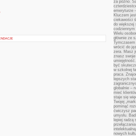
za późno. Są
czterdziestc
emeryturze –
e
Kluczem jest
ciekawości 
do większej 
codziennym 
Wielu osobo
głównie ze s
ENDACJE
Tymczasem d
wrócić do j
zera. Masz 
znasz swoje
umiejętność
być skuteczn
w szkolnej ł
praca. Znajo
lepszych st
zagranicznyc
globalnie – 
mieć klientó
staje się w
Twojej „mark
pominąć rozw
ćwiczysz pam
umysłu. Bad
lepiej radzą
przełączania
intelektualn
nowych kultu