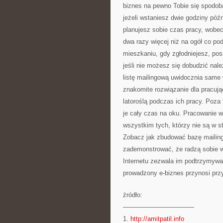
biznes na pewno Tobie się spodo
jeżeli wstaniesz dwie godziny późn
planujesz sobie czas pracy, wobec
dwa razy więcej niż na ogół co po
mieszkaniu, gdy zgłodniejesz, posi
jeśli nie możesz się dobudzić nale
listę mailingową uwidocznia same 
znakomite rozwiązanie dla pracuj
latoroślą podczas ich pracy. Poza
je cały czas na oku. Pracowanie w
wszystkim tych, którzy nie są w 
Zobacz jak zbudować bazę mailing
zademonstrować, że radzą sobie w
Internetu zezwala im podtrzymywać
prowadzony e-biznes przynosi prz
źródło:
———————————
1.
http://amitpatil.info