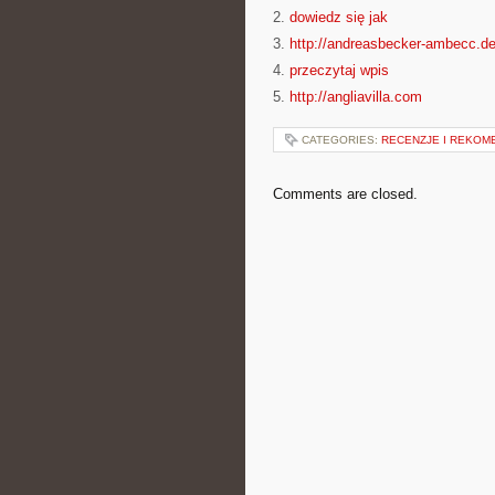
2.
dowiedz się jak
3.
http://andreasbecker-ambecc.d
4.
przeczytaj wpis
5.
http://angliavilla.com
CATEGORIES:
RECENZJE I REKOM
Comments are closed.