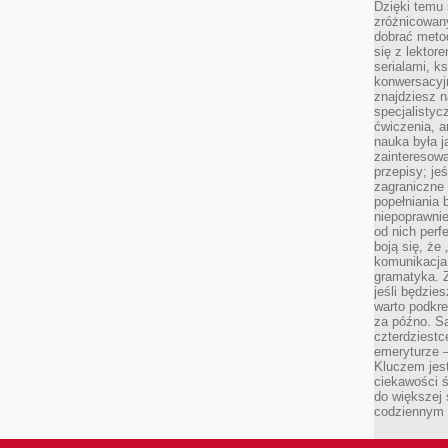
Dzięki temu 
zróżnicowan
dobrać metod
się z lektor
serialami, k
konwersacyjn
znajdziesz 
specjalisty
ćwiczenia, a
nauka była 
zainteresowa
przepisy; jeś
zagraniczne 
popełniania 
niepoprawnie
od nich perfe
boją się, ż
komunikacja 
gramatyka. Z
jeśli będzie
warto podkre
za późno. Są
czterdziestc
emeryturze –
Kluczem jest
ciekawości 
do większej 
codziennym 