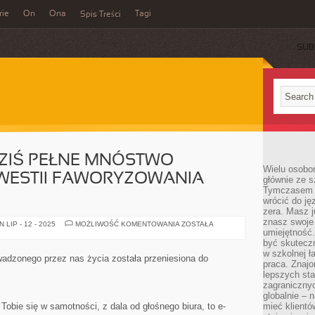
rie
On
Ona
Tagi
Spis Treści
SUB
DZIŚ PEŁNE MNÓSTWO
Wielu osobo
KWESTII FAWORYZOWANIA
głównie ze s
Tymczasem d
wrócić do j
zera. Masz 
znasz swoje
INTERNET
LIP - 12 - 2025
MOŻLIWOŚĆ KOMENTOWANIA
ZOSTAŁA
DAJE
umiejętność
DZIŚ
być skuteczn
PEŁNE
w szkolnej ł
MNÓSTWO
adzonego przez nas życia została przeniesiona do
DYSPOZYCJI
praca. Znajo
W
lepszych st
KWESTII
zagranicznyc
FAWORYZOWANIA
WŁASNEJ
globalnie – 
FIRMY
 Tobie się w samotności, z dala od głośnego biura, to e-
mieć klientó