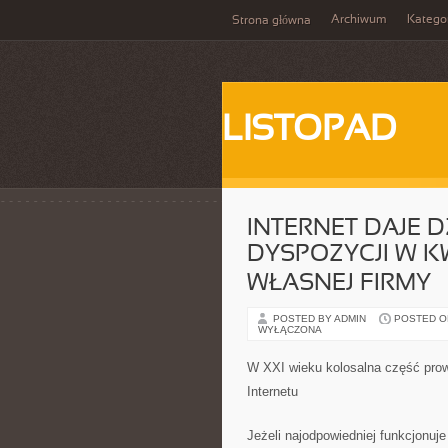
Archiwum
Katego
Strona główna
LISTOPAD
INTERNET DAJE 
DYSPOZYCJI W 
WŁASNEJ FIRMY
POSTED BY ADMIN
POSTED ON 
WYŁĄCZONA
W XXI wieku kolosalna część prow
Internetu
Jeżeli najodpowiedniej funkcjonuje