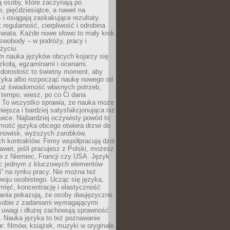
 osoby, które zaczynają po
e, pięćdziesiątce, a nawet na
 i osiągają zaskakujące rezultaty.
 regularność, cierpliwość i odrobina
świata. Każde nowe słowo to mały krok
swobody – w podróży, pracy i
życiu.
m nauka języków obcych kojarzy się
zkołą, egzaminami i ocenami.
orosłość to świetny moment, aby
ęzyka albo rozpocząć naukę nowego od
już świadomość własnych potrzeb,
 tempo, wiesz, po co Ci dana
. To wszystko sprawia, że nauka może
iejsza i bardziej satysfakcjonująca niż
awce. Najbardziej oczywisty powód to
mość języka obcego otwiera drzwi do
anowisk, wyższych zarobków,
h kontraktów. Firmy współpracują dziś
nawet, jeśli pracujesz z Polski, możesz
w z Niemiec, Francji czy USA. Język
ięc jednym z kluczowych elementów
i” na rynku pracy. Nie można też
oju osobistego. Ucząc się języka,
ięć, koncentrację i elastyczność
ania pokazują, że osoby dwujęzyczne
 sobie z zadaniami wymagającymi
 uwagi i dłużej zachowują sprawność
ą. Nauka języka to też poznawanie
r: filmów, książek, muzyki w oryginale.