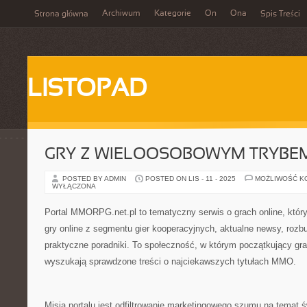
Archiwum
Kategorie
On
Ona
Strona główna
Spis Treści
LISTOPAD
GRY Z WIELOOSOBOWYM TRYBEM
POSTED BY ADMIN
POSTED ON LIS - 11 - 2025
MOŻLIWOŚĆ K
WYŁĄCZONA
Portal MMORPG.net.pl to tematyczny serwis o grach online, któr
gry online z segmentu gier kooperacyjnych, aktualne newsy, roz
praktyczne poradniki. To społeczność, w którym początkujący gra
wyszukają sprawdzone treści o najciekawszych tytułach MMO.
Misją portalu jest odfiltrowanie marketingowego szumu na temat