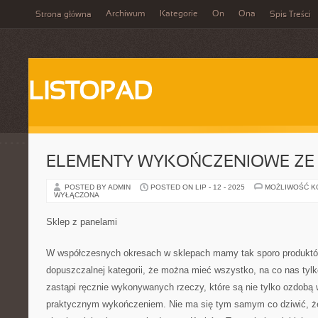
Archiwum
Kategorie
On
Ona
Strona główna
Spis Treści
LISTOPAD
ELEMENTY WYKOŃCZENIOWE ZE 
POSTED BY ADMIN
POSTED ON LIP - 12 - 2025
MOŻLIWOŚĆ 
WYŁĄCZONA
Sklep z panelami
W współczesnych okresach w sklepach mamy tak sporo produktó
dopuszczalnej kategorii, że można mieć wszystko, na co nas tylko
zastąpi ręcznie wykonywanych rzeczy, które są nie tylko ozdobą 
praktycznym wykończeniem. Nie ma się tym samym co dziwić, że