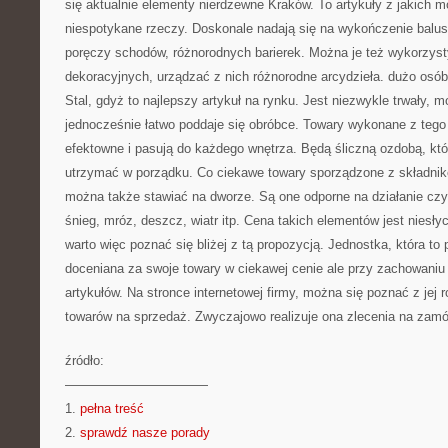
się aktualnie elementy nierdzewne Kraków. To artykuły z jakich 
niespotykane rzeczy. Doskonale nadają się na wykończenie balus
poręczy schodów, różnorodnych barierek. Można je też wykorzys
dekoracyjnych, urządzać z nich różnorodne arcydzieła. dużo osó
Stal, gdyż to najlepszy artykuł na rynku. Jest niezwykle trwały, 
jednocześnie łatwo poddaje się obróbce. Towary wykonane z tego 
efektowne i pasują do każdego wnętrza. Będą śliczną ozdobą, k
utrzymać w porządku. Co ciekawe towary sporządzone z składnikó
można także stawiać na dworze. Są one odporne na działanie cz
śnieg, mróz, deszcz, wiatr itp. Cena takich elementów jest niesły
warto więc poznać się bliżej z tą propozycją. Jednostka, która to 
doceniana za swoje towary w ciekawej cenie ale przy zachowani
artykułów. Na stronce internetowej firmy, można się poznać z jej r
towarów na sprzedaż. Zwyczajowo realizuje ona zlecenia na zamó
źródło:
———————————
1.
pełna treść
2.
sprawdź nasze porady