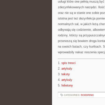
usługi które one pełnią muszą by
zdezynfekowanych narzędzi. Ilość
oraz nie są w stanie one sobie poz
istotna jest też dezynfekcja pomie
normalnych sal, w jakich leżą chor
odbywają się codziennie, albowie
rodziny, którzy są przypuszczalnym
przenoszą się bowiem droga konta
na swoich butach, czy kurtkach. S
wprowadziły nakaz noszenia specj
1.
spis tresci
2.
artykuly
3.
teksty
4.
artykuly
5.
felietony
CATEGORIES:
ROBDRINKI