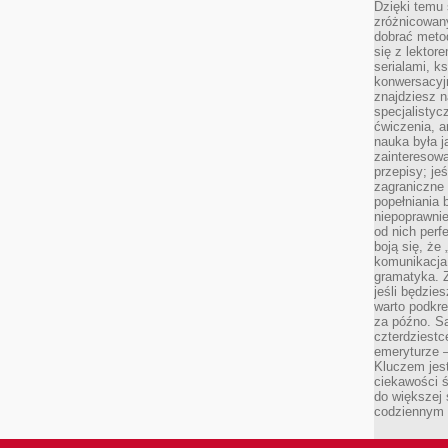
Dzięki temu 
zróżnicowan
dobrać metod
się z lektor
serialami, k
konwersacyjn
znajdziesz 
specjalisty
ćwiczenia, a
nauka była 
zainteresowa
przepisy; jeś
zagraniczne 
popełniania 
niepoprawnie
od nich perfe
boją się, ż
komunikacja 
gramatyka. Z
jeśli będzie
warto podkre
za późno. Są
czterdziestc
emeryturze –
Kluczem jest
ciekawości 
do większej 
codziennym 