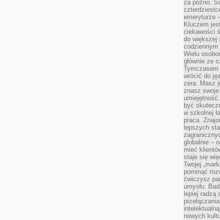
za późno. Są
czterdziestc
emeryturze –
Kluczem jest
ciekawości 
do większej 
codziennym 
Wielu osobo
głównie ze s
Tymczasem d
wrócić do j
zera. Masz 
znasz swoje
umiejętność
być skuteczn
w szkolnej ł
praca. Znajo
lepszych st
zagranicznyc
globalnie – 
mieć klientó
staje się w
Twojej „mark
pominąć rozw
ćwiczysz pam
umysłu. Bad
lepiej radzą
przełączania
intelektualn
nowych kultu