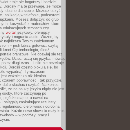
świat staje się bogatszy i bardziej
y. Dorosły ma tę przewagę, że może
y idealne dla siebie. Możesz uczyć
em, aplikacją w telefonie, podcastami,
siążkami. Możesz dołączyć do grup
ych, korzystać z materiałów, które
na edukacyjnych stronach czy
czny
wortal
językowy, oferujący
rtykuły i nagrania audio. Ważne, by
jak najbliższa Twoim codziennym
niom – jeśli lubisz gotować, czytaj
li kręci Cię technologia, śledź
portale branżowe. Nie obawiaj się też
błędów. Dzieci uczą się języka, mówiąc
 przez długi czas – i nikt nie oczekuje
kcji. Dorośli często blokują się, bo
e „źle wypadną”. Tymczasem
jest ważniejsza niż idealna
 czasem poprawność i tak przyjdzie,
sz dużo słuchać i czytać. Na koniec
ślić, że na naukę języka nigdy nie jest
 osoby, które zaczynają po
e, pięćdziesiątce, a nawet na
 i osiągają zaskakujące rezultaty.
 regularność, cierpliwość i odrobina
świata. Każde nowe słowo to mały krok
swobody – w podróży, pracy i
życiu.