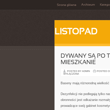
Archiwum
Katego
Strona główna
LISTOPAD
DYWANY SĄ PO T
MIESZKANIE
POSTED BY ADMIN
POSTED ON
WYŁĄCZONA
Baseny mają różnorodną wielkość
Dezynfekcji nie podlegają tylko na
obronności jest odkażanie rozmait
prowadzące swój gabinet kosmetyc