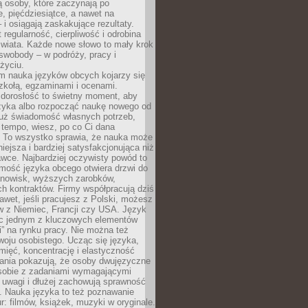
 osoby, które zaczynają po
e, pięćdziesiątce, a nawet na
 i osiągają zaskakujące rezultaty.
 regularność, cierpliwość i odrobina
świata. Każde nowe słowo to mały krok
swobody – w podróży, pracy i
życiu.
m nauka języków obcych kojarzy się
zkołą, egzaminami i ocenami.
orosłość to świetny moment, aby
ęzyka albo rozpocząć naukę nowego od
już świadomość własnych potrzeb,
 tempo, wiesz, po co Ci dana
. To wszystko sprawia, że nauka może
iejsza i bardziej satysfakcjonująca niż
awce. Najbardziej oczywisty powód to
mość języka obcego otwiera drzwi do
anowisk, wyższych zarobków,
h kontraktów. Firmy współpracują dziś
nawet, jeśli pracujesz z Polski, możesz
w z Niemiec, Francji czy USA. Język
ięc jednym z kluczowych elementów
i” na rynku pracy. Nie można też
oju osobistego. Ucząc się języka,
ięć, koncentrację i elastyczność
ania pokazują, że osoby dwujęzyczne
 sobie z zadaniami wymagającymi
 uwagi i dłużej zachowują sprawność
ą. Nauka języka to też poznawanie
r: filmów, książek, muzyki w oryginale.