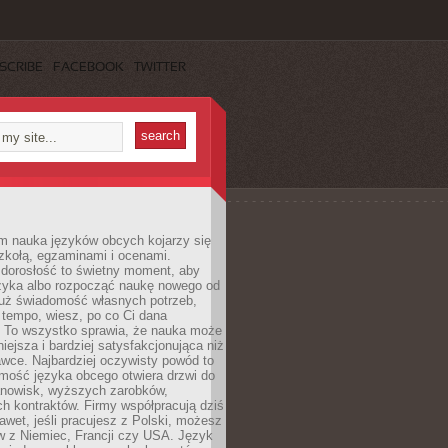
SCRIBE
FACEBOOK
TWITTER
m nauka języków obcych kojarzy się
zkołą, egzaminami i ocenami.
orosłość to świetny moment, aby
ęzyka albo rozpocząć naukę nowego od
już świadomość własnych potrzeb,
 tempo, wiesz, po co Ci dana
. To wszystko sprawia, że nauka może
iejsza i bardziej satysfakcjonująca niż
awce. Najbardziej oczywisty powód to
mość języka obcego otwiera drzwi do
anowisk, wyższych zarobków,
h kontraktów. Firmy współpracują dziś
nawet, jeśli pracujesz z Polski, możesz
w z Niemiec, Francji czy USA. Język