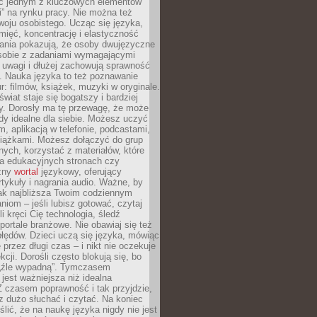
ięc jednym z kluczowych elementów
i” na rynku pracy. Nie można też
oju osobistego. Ucząc się języka,
ięć, koncentrację i elastyczność
ania pokazują, że osoby dwujęzyczne
 sobie z zadaniami wymagającymi
 uwagi i dłużej zachowują sprawność
ą. Nauka języka to też poznawanie
r: filmów, książek, muzyki w oryginale.
świat staje się bogatszy i bardziej
y. Dorosły ma tę przewagę, że może
y idealne dla siebie. Możesz uczyć
em, aplikacją w telefonie, podcastami,
siążkami. Możesz dołączyć do grup
ych, korzystać z materiałów, które
na edukacyjnych stronach czy
czny
wortal
językowy, oferujący
rtykuły i nagrania audio. Ważne, by
jak najbliższa Twoim codziennym
niom – jeśli lubisz gotować, czytaj
li kręci Cię technologia, śledź
portale branżowe. Nie obawiaj się też
błędów. Dzieci uczą się języka, mówiąc
 przez długi czas – i nikt nie oczekuje
kcji. Dorośli często blokują się, bo
e „źle wypadną”. Tymczasem
jest ważniejsza niż idealna
 czasem poprawność i tak przyjdzie,
sz dużo słuchać i czytać. Na koniec
ślić, że na naukę języka nigdy nie jest