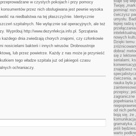
staje się w
ć przeprowadzane w czystych pokojach i przy pomocy
Twojej „mark
 konsumentów przez nich obsługiwana jest pewnie wysoka
pominąć rozw
ćwiczysz pam
wolić na niedbalstwa na tej płaszczyźnie. Identycznie
umysłu. Bad
lepiej radzą
szczeń szpitalnych. Nie wyłącznie sal operacyjnych, ale też
przełączania
zy. Wypróbuj http://www.dezynfekcja.info.pl. Sprzątania
intelektualn
nowych kultu
m każdego dnia zwiedzają chorych znajomi, czy członkowie
Dzięki temu 
i nosicielami bakterii i innych wirusów. Drobnoustroje
zróżnicowan
dobrać metod
ktową, lub przez powietrze. Każdy z nas może je przynieść
się z lektor
serialami, k
kutkiem tego władze szpitala już od jakiegoś czasu
konwersacyjn
alnych ochraniaczy.
znajdziesz 
specjalisty
ćwiczenia, a
nauka była 
zainteresowa
przepisy; jeś
zagraniczne 
popełniania 
niepoprawnie
od nich perfe
boją się, ż
komunikacja 
gramatyka. Z
jeśli będzie
warto podkre