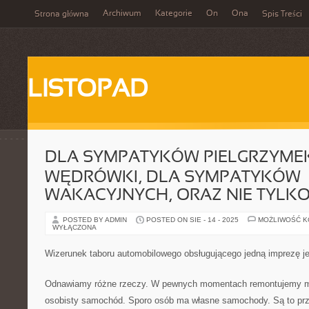
Archiwum
Kategorie
On
Ona
Strona główna
Spis Treści
LISTOPAD
DLA SYMPATYKÓW PIELGRZYMEK
WĘDRÓWKI, DLA SYMPATYKÓW
WAKACYJNYCH, ORAZ NIE TYLK
POSTED BY ADMIN
POSTED ON SIE - 14 - 2025
MOŻLIWOŚĆ 
WYŁĄCZONA
Wizerunek taboru automobilowego obsługującego jedną imprezę j
Odnawiamy różne rzeczy. W pewnych momentach remontujemy m
osobisty samochód. Sporo osób ma własne samochody. Są to pr