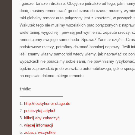
i gorsze, tańsze i droższe. Obojętnie jednakże od tego, jaki m
dbać, musimy remontować go od czasu do czasu, musimy wymieni
taki globalny remont auta połączony jest z kosztami, w pewnych
Wskutek tego nie musimy wszelakich prac połączonych z naprawą
wiele taniej, wygodniej i pewniej jest wymieniać zepsute rzeczy, 
remontujemy swojego samochodu. Sprawdź Yanmar części. Czasem
podstawowe rzeczy, potrafimy dokonać banalnej naprawy. Jeśli in
jeśli znamy własny samochód wtedy wiemy, jak naprawiać co poni
wypadkach nie poradzimy sobie sami, nie powinniśmy ryzykować,
będzie zaprowadzić je do warsztatu automobilowego, gdzie specjal
na naprawie dokona takiego remontu.
źródło:
———————————
1.
http://rockyhorror-stage.de
2.
przeczytaj artykuł
3.
kliknij aby zobaczyć
4.
więcej informacji
5.
zobacz wszystkie