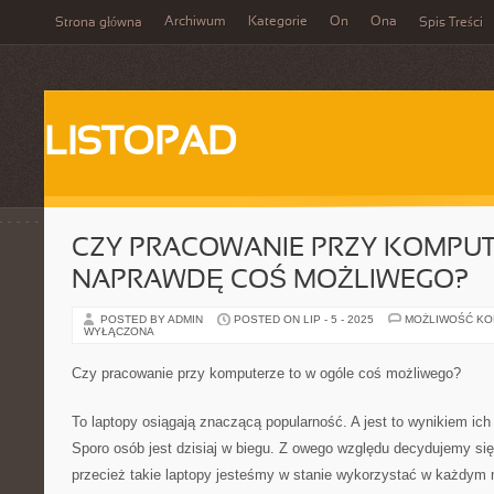
Archiwum
Kategorie
On
Ona
Strona główna
Spis Treści
LISTOPAD
CZY PRACOWANIE PRZY KOMPUT
NAPRAWDĘ COŚ MOŻLIWEGO?
POSTED BY ADMIN
POSTED ON LIP - 5 - 2025
MOŻLIWOŚĆ K
WYŁĄCZONA
Czy pracowanie przy komputerze to w ogóle coś możliwego?
To laptopy osiągają znaczącą popularność. A jest to wynikiem ic
Sporo osób jest dzisiaj w biegu. Z owego względu decydujemy si
przecież takie laptopy jesteśmy w stanie wykorzystać w każdym 