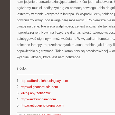
nam jedynie stosownie działająca bateria, która jest naładowana
będziemy musieli podłączyć się za pomocą pewnego kabla do gni
jesteśmy w stanie korzystać z laptopa. W wypadku ceny takiego 
powinniśmy wziąć pod uwagę parę możliwości. Po pierwsze nie n
uwagę na cenę. Nie ulega wątpliwości, że jest ważna, ale tak wła
największej roli. Powinna liczyć się dla nas jakość takiego wypos
zaintrygować się innymi możliwościami. W wypadku Internetu m
polecane laptopy, to przede wszystkim asus, toshiba, jak i stary
odpowiednio się trzymać. Takie komputery są przedstawianej w o
wysokiej jakości, która jest nam potrzebna.
źródło:
———————————
1.
http://affordablehousingday.com
2.
http://allghanamusic.com
3.
kliknij aby zobaczyć
4.
http://andrewcoiner.com
5.
http://antiquephotorepair.com