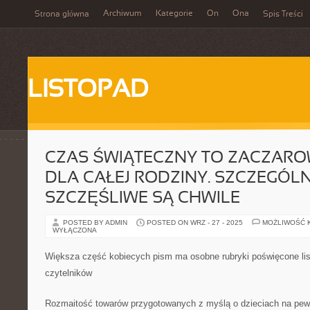
Archiwum
Kategorie
On
Ona
Strona główna
Spis Treści
LISTOPAD
CZAS ŚWIĄTECZNY TO ZACZAR
DLA CAŁEJ RODZINY. SZCZEGÓLN
SZCZĘŚLIWE SĄ CHWILE
POSTED BY ADMIN
POSTED ON WRZ - 27 - 2025
MOŻLIWOŚĆ 
WYŁĄCZONA
Większa część kobiecych pism ma osobne rubryki poświęcone li
czytelników
Rozmaitość towarów przygotowanych z myślą o dzieciach na pewn