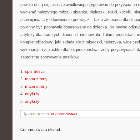
pewnie chcą się jak najprawidłowiej przygotować do przyjścia na 
wybierać należytego rodzaju ubranka, pieluszki, rożki, kocyki, ni
przewijania czy odpowiednie przewijaki. Takie akcesoria dla dziec
powinny być poprawnie dopasowane do dziecka. Na pewno odkryć
artykuły dla starszych dzieci niż niemowlaki. Takimi produktami 
komplet obiadowy, jaki składa się z miseczki, talerzyka, widelczy
wykonanych z plastiku dla bezpieczeństwa, żeby przyzwyczaić dz
samoistne spożywanie posiłków.
1.
spis tresci
2.
mapa strony
3.
mapa strony
4.
artykuly
5.
artykuly
CATEGORIES:
KUCHNIE ŚWIATA
Comments are closed.