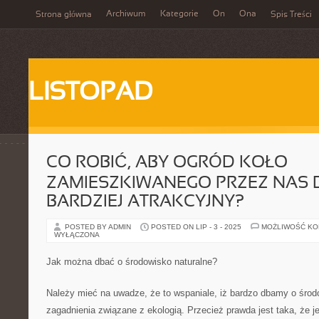
Archiwum
Kategorie
On
Ona
Strona główna
Spis Treści
LISTOPAD
CO ROBIĆ, ABY OGRÓD KOŁO
ZAMIESZKIWANEGO PRZEZ NAS 
BARDZIEJ ATRAKCYJNY?
POSTED BY ADMIN
POSTED ON LIP - 3 - 2025
MOŻLIWOŚĆ K
WYŁĄCZONA
Jak można dbać o środowisko naturalne?
Należy mieć na uwadze, że to wspaniale, iż bardzo dbamy o środ
zagadnienia związane z ekologią. Przecież prawda jest taka, że 