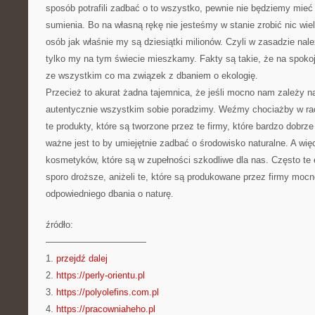
sposób potrafili zadbać o to wszystko, pewnie nie będziemy mieć
sumienia. Bo na własną rękę nie jesteśmy w stanie zrobić nic wi
osób jak właśnie my są dziesiątki milionów. Czyli w zasadzie nale
tylko my na tym świecie mieszkamy. Fakty są takie, że na spokoj
ze wszystkim co ma związek z dbaniem o ekologię.
Przecież to akurat żadna tajemnica, że jeśli mocno nam zależy n
autentycznie wszystkim sobie poradzimy. Weźmy chociażby w ra
te produkty, które są tworzone przez te firmy, które bardzo dobrz
ważne jest to by umiejętnie zadbać o środowisko naturalne. A wię
kosmetyków, które są w zupełności szkodliwe dla nas. Często te
sporo droższe, aniżeli te, które są produkowane przez firmy moc
odpowiedniego dbania o naturę.
źródło:
———————————
1.
przejdź dalej
2.
https://perly-orientu.pl
3.
https://polyolefins.com.pl
4.
https://pracowniaheho.pl