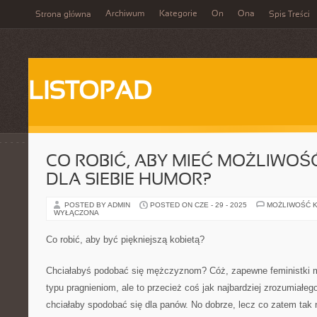
Archiwum
Kategorie
On
Ona
Strona główna
Spis Treści
LISTOPAD
CO ROBIĆ, ABY MIEĆ MOŻLIWOŚ
DLA SIEBIE HUMOR?
POSTED BY ADMIN
POSTED ON CZE - 29 - 2025
MOŻLIWOŚĆ 
WYŁĄCZONA
Co robić, aby być piękniejszą kobietą?
Chciałabyś podobać się mężczyznom? Cóż, zapewne feministki m
typu pragnieniom, ale to przecież coś jak najbardziej zrozumiałe
chciałaby spodobać się dla panów. No dobrze, lecz co zatem tak 