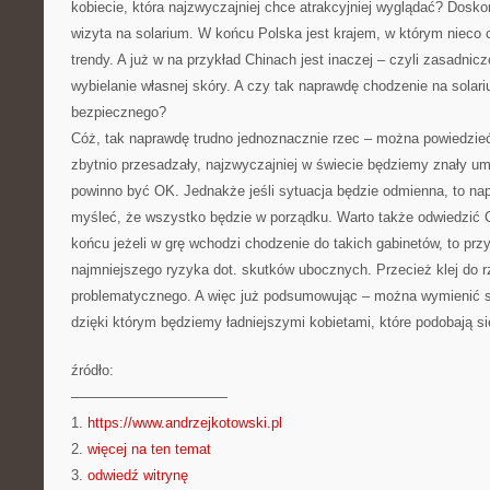
kobiecie, która najzwyczajniej chce atrakcyjniej wyglądać? Dosk
wizyta na solarium. W końcu Polska jest krajem, w którym nieco c
trendy. A już w na przykład Chinach jest inaczej – czyli zasadnic
wybielanie własnej skóry. A czy tak naprawdę chodzenie na solari
bezpiecznego?
Cóż, tak naprawdę trudno jednoznacznie rzec – można powiedzieć
zbytnio przesadzały, najzwyczajniej w świecie będziemy znały u
powinno być OK. Jednakże jeśli sytuacja będzie odmienna, to n
myśleć, że wszystko będzie w porządku. Warto także odwiedzić
końcu jeżeli w grę wchodzi chodzenie do takich gabinetów, to prz
najmniejszego ryzyka dot. skutków ubocznych. Przecież klej do rzę
problematycznego. A więc już podsumowując – można wymienić s
dzięki którym będziemy ładniejszymi kobietami, które podobają s
źródło:
———————————
1.
https://www.andrzejkotowski.pl
2.
więcej na ten temat
3.
odwiedź witrynę