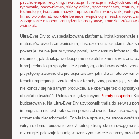
psychoterapia
,
recykling
,
rekrutacja IT
,
relacje międzyludzkie
,
reli
rysowanie
,
sadownictwo
,
sklepy online
,
społeczeństwo
,
startup
,
s
technologie
,
tworzenie muzyki
,
uprawa roślin
,
warzywnik
,
weteryna
firma
,
wolontariat
,
work-life balance
,
wspólnoty mieszkaniowe
,
zai
zarządzanie czasem
,
zarządzanie kryzysowe
,
znaczki
,
zrównowa
zwierzęta
Ultra-Ever Dry to wyspecjalizowana platforma, która koncentruje 
materiałów przed zamoknięciem, tłuszczem oraz osadami. Już sa
pokazuje, że nie jest to typowy portal, lecz centrum informacji dla
rozumieć, jak działają wodoodporne i olejofobiczne rozwiązania o
której technologia spotyka się z praktyką, a fachowa wiedza zos
przystępny zarówno dla profesjonalistów, jak i dla amatorów remo
tematu impregnacji szeroki obszar tematyczny, pokazując, że sk
nie kończy się na samym produkcie, ale obejmuje też diagnostykę
dbałość o trwałość. Polecam między innymi
Porady eksperta
i Kos
budżetowanie. Na Ultra-Ever Dry użytkownik trafia do serwisu po
impregnacja nie jest traktowana powierzchownie, lecz jako ważny
utrzymania nieruchomości. To właśnie sprawia, że strona wyróżnia
witryn o domu i budownictwie. Z jednej strony skupia uwagę na ś
a z drugiej pokazuje ich rolę w szerszym świecie ochrony przed 