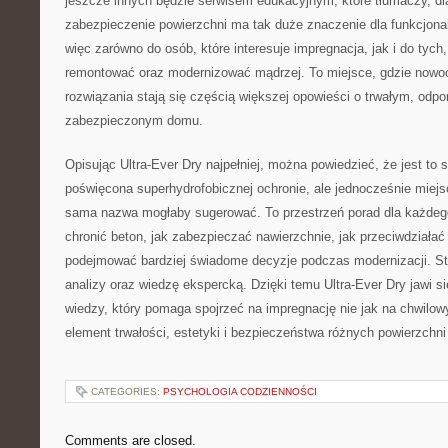
jeszcze innych będzie serwisem edukacyjnym, które tłumaczy, d
zabezpieczenie powierzchni ma tak duże znaczenie dla funkcjonaln
więc zarówno do osób, które interesuje impregnacja, jak i do tyc
remontować oraz modernizować mądrzej. To miejsce, gdzie nowoc
rozwiązania stają się częścią większej opowieści o trwałym, odpo
zabezpieczonym domu.
Opisując Ultra-Ever Dry najpełniej, można powiedzieć, że jest to 
poświęcona superhydrofobicznej ochronie, ale jednocześnie miejs
sama nazwa mogłaby sugerować. To przestrzeń porad dla każdego
chronić beton, jak zabezpieczać nawierzchnie, jak przeciwdziałać
podejmować bardziej świadome decyzje podczas modernizacji. Str
analizy oraz wiedzę ekspercką. Dzięki temu Ultra-Ever Dry jawi s
wiedzy, który pomaga spojrzeć na impregnację nie jak na chwilow
element trwałości, estetyki i bezpieczeństwa różnych powierzchni
CATEGORIES:
PSYCHOLOGIA CODZIENNOŚCI
Comments are closed.