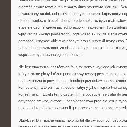
Sama nazwa Ultra-Ever Dry przyciąga uwagę osób zainteresowan
ale treść strony rozwija ten temat w dużo szerszym kierunku. Ser
nowoczesny środek ochronny to nie tylko preparat kojarzone z o
element większej filozofii dbania o odporność różnych materiałów
staje się czymś więcej niż jednorazowym zabiegiem. To świadom
wpływać na wygląd powierzchni, ograniczać skutki działania czy
pomagać utrzymać obiekt w lepszym stanie przez dłuższy czas. 
narracji buduje wrażenie, że strona nie tylko opisuje temat, ale w
współczesnych technologii ochronnych.
Nie bez znaczenia jest również fakt, że serwis wygląda jak dynam
którym różne głosy i różne perspektywy tworzą pełniejszy kontek
i zabezpieczaniu powierzchni. Redakcja przedstawiona na stronie
kompetencji, a to wzmacnia odbiór witryny jako miejsca tworzon
konsekwencji. Dzięki temu czytelnik ma poczucie, że trafia do s
dotycząca drewna, elewacji i bezpieczeństwa prac nie jest przypa
można odbierać jako przewodnik po nowoczesnej ochronie materi
Ultra-Ever Dry można opisać jako portal dla świadomych użytkow