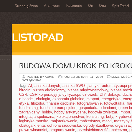
Archiwum
Kategorie
On
Ona
Strona główna
Spis Treści
LISTOPAD
BUDOWA DOMU KROK PO KROK
POSTED BY ADMIN
POSTED ON MAR - 11 - 2026
MOŻLIWOŚĆ 
WYŁĄCZONA
Tagi:
AI
,
analiza danych
,
analiza SWOT
,
antyki
,
automatyzacja p
bitcoin
,
biznes ekologiczny
,
biznes międzynarodowy
,
biznes rodzi
CSR
,
CSR korporacyjny
,
cyfryzacja
,
człowiek
,
DIY
,
dotacje
,
duch
e-handel
,
ekologia
,
ekonomia globalna
,
eksport
,
energetyka
,
energ
etyka
,
filozofia
,
finanse osobiste
,
fotografowanie
,
fotowoltaika
,
fr
fundraising
,
fundusze europejskie
,
gospodarka odpadami
,
green b
zagraniczny
,
hobby
,
hobby artystyczne
,
hodowla zwierząt
,
import
integracja społeczna
,
kolekcjonerstwo
,
konsulting
,
koty
,
kryptowal
logistyka morska
,
majsterkowanie
,
małżeństwo
,
marki
,
maszyny 
obsługa klienta
,
ochrona środowiska
,
ogrody działkowe
,
organizac
prawo własności
,
programowanie
,
przedsiębiorczość społeczna
,
p