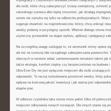
impregnacji z codziennym doświadczeniem związanym z budynkie
dla osób, które chcą zabezpieczyć ścianę zewnętrzną, ochronić 
naturalnego surowca albo lepiej zrozumieć, jak działają impregna
serwis nie zamyka się tylko na odbiorców profesjonalnych. Wręcz
sugeruje otwartość na majsterkowiczów, którzy chcą uniknąć nieu
wiedzy podanej w przystępny sposób. Właśnie dlatego strona moż
użyteczny przewodnik na etapie wyboru, aplikacji i pielęgnacji z
Na szczególną uwagę zasługuje to, że wizerunek strony opiera się
ale też na szerszej idei rozsądnego zabezpieczania powierzchni. 
obecnych w serwisie widać zainteresowanie tematami takimi jak 
także ekologia, komfort cieplny czy bezpieczeństwo na budowie i
Ultra-Ever Dry nie jest wyłącznie miejscem dla osób szukających
odpowiedzi. To raczej rozbudowana przestrzeń wiedzy, który poka
wpływa na końcową jakość inwestycji i jak ważna jest odpowiedni
etapów prac.
W odbiorze czytelnika taka strona może pełnić kilka ról jednocześ
miejscem odkrywania nowych rozwiązań. Dla innych stanie się p