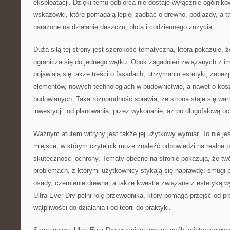
eksploatacji. Dzięki temu odbiorca nie dostaje wyłącznie ogólnikó
wskazówki, które pomagają lepiej zadbać o drewno, podjazdy, a t
narażone na działanie deszczu, błota i codziennego zużycia.
Dużą siłą tej strony jest szerokość tematyczna, która pokazuje, ż
ogranicza się do jednego wątku. Obok zagadnień związanych z im
pojawiają się także treści o fasadach, utrzymaniu estetyki, zabe
elementów, nowych technologiach w budownictwie, a nawet o kos
budowlanych. Taka różnorodność sprawia, że strona staje się war
inwestycji: od planowania, przez wykonanie, aż po długofalową oc
Ważnym atutem witryny jest także jej użytkowy wymiar. To nie jes
miejsce, w którym czytelnik może znaleźć odpowiedzi na realne 
skuteczności ochrony. Tematy obecne na stronie pokazują, że twó
problemach, z którymi użytkownicy stykają się naprawdę: smugi p
osady, czernienie drewna, a także kwestie związane z estetyką 
Ultra-Ever Dry pełni rolę przewodnika, który pomaga przejść od p
wątpliwości do działania i od teorii do praktyki.