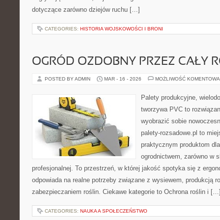
dotyczące zarówno dziejów ruchu […]
CATEGORIES:
HISTORIA WOJSKOWOŚCI I BRONI
OGRÓD OZDOBNY PRZEZ CAŁY 
POSTED BY ADMIN
MAR - 16 - 2026
MOŻLIWOŚĆ KOMENTOWA
Palety produkcyjne, wielodon
tworzywa PVC to rozwiązani
wyobrazić sobie nowoczesną
palety-rozsadowe.pl to mie
praktycznym produktom dla
ogrodnictwem, zarówno w sk
profesjonalnej. To przestrzeń, w której jakość spotyka się z ergo
odpowiada na realne potrzeby związane z wysiewem, produkcją r
zabezpieczaniem roślin. Ciekawe kategorie to Ochrona roślin i […
CATEGORIES:
NAUKA A SPOŁECZEŃSTWO