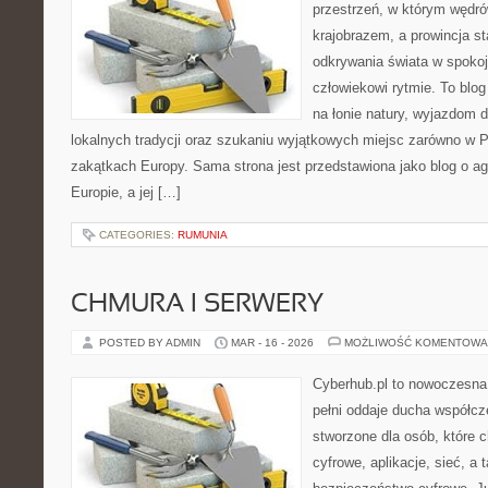
przestrzeń, w którym wędró
krajobrazem, a prowincja sta
odkrywania świata w spoko
człowiekowi rytmie. To bl
na łonie natury, wyjazdom 
lokalnych tradycji oraz szukaniu wyjątkowych miejsc zarówno w Po
zakątkach Europy. Sama strona jest przedstawiona jako blog o ag
Europie, a jej […]
CATEGORIES:
RUMUNIA
CHMURA I SERWERY
POSTED BY ADMIN
MAR - 16 - 2026
MOŻLIWOŚĆ KOMENTOWA
Cyberhub.pl to nowoczesna 
pełni oddaje ducha współcz
stworzone dla osób, które
cyfrowe, aplikacje, sieć, a