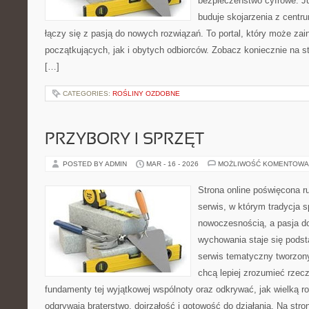
bezpieczeństwo cyfrowe. J
buduje skojarzenia z centr
łączy się z pasją do nowych rozwiązań. To portal, który może za
początkujących, jak i obytych odbiorców. Zobacz koniecznie na st
[…]
CATEGORIES:
ROŚLINY OZDOBNE
PRZYBORY I SPRZĘT
POSTED BY ADMIN
MAR - 16 - 2026
MOŻLIWOŚĆ KOMENTOWA
Strona online poświęcona r
serwis, w którym tradycja s
nowoczesnością, a pasja do
wychowania staje się podst
serwis tematyczny tworzon
chcą lepiej zrozumieć rzec
fundamenty tej wyjątkowej wspólnoty oraz odkrywać, jak wielką ro
odgrywają braterstwo, dojrzałość i gotowość do działania. Na stro