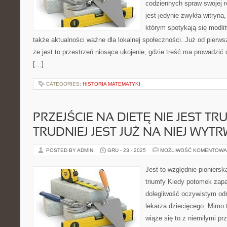
codziennych spraw swojej r
jest jedynie zwykła witryna, 
którym spotykają się modlitw
także aktualności ważne dla lokalnej społeczności. Już od pierw
że jest to przestrzeń niosąca ukojenie, gdzie treść ma prowadzić
[…]
CATEGORIES:
HISTORIA MATEMATYKI
PRZEJŚCIE NA DIETĘ NIE JEST T
TRUDNIEJ JEST JUŻ NA NIEJ WYT
POSTED BY ADMIN
GRU - 23 - 2025
MOŻLIWOŚĆ KOMENTOWA
Jest to względnie pioniersk
triumfy Kiedy potomek zap
dolegliwość oczywistym odr
lekarza dziecięcego. Mimo t
wiąże się to z niemiłymi 