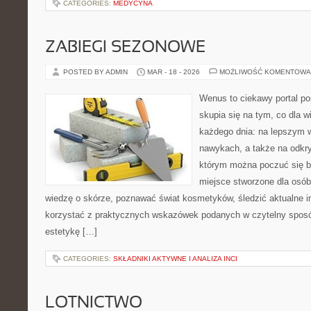
CATEGORIES:
MEDYCYNA
ZABIEGI SEZONOWE
POSTED BY ADMIN
MAR - 18 - 2026
MOŻLIWOŚĆ KOMENTOWA
Wenus to ciekawy portal po
skupia się na tym, co dla w
każdego dnia: na lepszym 
nawykach, a także na odkr
którym można poczuć się ba
miejsce stworzone dla osób
wiedzę o skórze, poznawać świat kosmetyków, śledzić aktualne in
korzystać z praktycznych wskazówek podanych w czytelny sposó
estetykę […]
CATEGORIES:
SKŁADNIKI AKTYWNE I ANALIZA INCI
LOTNICTWO