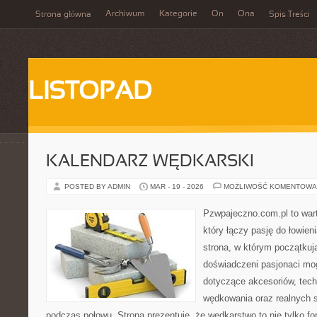
Archiwum
Kategorie
On
Ona
Strona główna
Spis Treści
LISTOPAD
KALENDARZ WĘDKARSKI
POSTED BY ADMIN
MAR - 19 - 2026
MOŻLIWOŚĆ KOMENTOWA
Pzwpajeczno.com.pl to war
który łączy pasję do łowieni
strona, w którym początkuj
doświadczeni pasjonaci mo
dotyczące akcesoriów, tech
wędkowania oraz realnych 
podczas połowu. Strona prezentuje, że wędkarstwo to nie tylko f