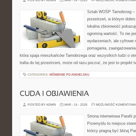
POSTED BY ADMIN
MAR - 14 - 2026
MOŻLIWOŚĆ KOMENTOWA
Sztab WOŚP Tarnobrzeg – G
przestrzeń, w którym dobro 
lokalna zbiorowość pokazuj
ogromną wartość. To nie jes
wydarzeniach, ale cyfrowe 
pomagania, zaangażowania 
która spaja mieszkańców Tarnobrzega oraz wszystkich ludzi o ot
trafia do tej przestrzeni, może od razu poczuć, że jest to projekt 
CATEGORIES:
MÓWIENIE PO ANGIELSKU
CUDA I OBJAWIENIA
POSTED BY ADMIN
MAR - 14 - 2026
MOŻLIWOŚĆ KOMENTOWA
Strona internetowa Parafii 
Przemyślu to miejsce stwor
którzy pragną być bliżej Pan