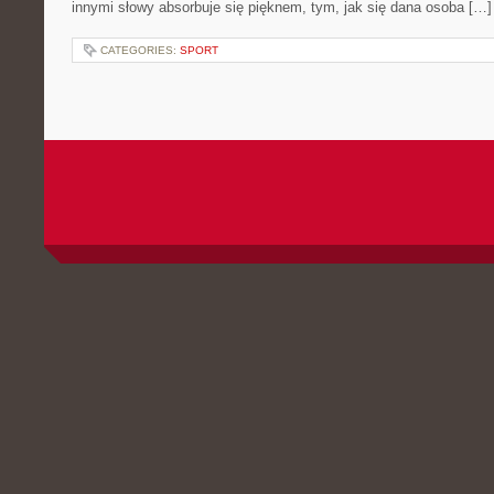
innymi słowy absorbuje się pięknem, tym, jak się dana osoba […]
CATEGORIES:
SPORT