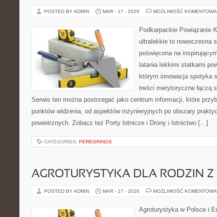
POSTED BY ADMIN
MAR - 17 - 2026
MOŻLIWOŚĆ KOMENTOWA
Podkarpackie Powiązanie K
ultralekkie to nowoczesna st
poświęcona na inspirującym
latania lekkimi statkami po
którym innowacja spotyka si
treści merytoryczne łączą 
Serwis ten można postrzegać jako centrum informacji, które przybl
punktów widzenia, od aspektów inżynieryjnych po obszary prakt
powietrznych. Zobacz też Porty lotnicze i Drony i lotnictwo […]
CATEGORIES:
PEREGRINOS
AGROTURYSTYKA DLA RODZIN Z 
POSTED BY ADMIN
MAR - 17 - 2026
MOŻLIWOŚĆ KOMENTOWA
Agroturystyka w Polsce i Eu