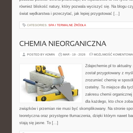
również bliskość natury, który pozwala wyciszyć się. Na blogu cz
świat wędkarstwa i przeczytać, jak lepiej przygotować […]
CATEGORIES:
SPA I TERMALNE ŹRÓDŁA
CHEMIA NIEORGANICZNA
POSTED BY ADMIN
MAR - 19 - 2026
MOŻLIWOŚĆ KOMENTOWA
Zdajechemie.pl to aktualny 
został przygotowany z myś
zrozumieć chemię w sposób
rzetelny. To miejsce dla tyc
zakresu chemii organicznej 
dla każdego, kto chce zobac
związków i przemian nie musi być skomplikowany. Na stronie spo
teoretyczna oraz przystępne tłumaczenia, dzięki którym nawet ba
stają się jasne. To […]