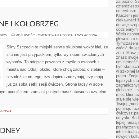
za późno. Są
czterdziestc
emeryturze –
Kluczem jest
ciekawości 
NE I KOŁOBRZEG
do większej 
codziennym 
Wielu osobo
REJSY
 2025
MOŻLIWOŚĆ KOMENTOWANIA
ZOSTAŁA WYŁĄCZONA
głównie ze s
TEMATYCZNE
I
Tymczasem d
KOŁOBRZEG
Silny Szczecin to miejski serwis skupiona wokół idei, że
wrócić do j
zera. Masz 
siła nie jest przypadkiem, tylko wynikiem świadomych
znasz swoje
wyborów. To miejsce powstało z myślą o osobach z
umiejętność
być skuteczn
miasta nad Odrą i okolic, które chcą zadbać o siebie –
w szkolnej ł
praca. Znajo
niezależnie od tego, czy dopiero zaczynają, czy mają
lepszych st
już za sobą setki sesji ćwiczeń. Strona łączy w sobie
zagranicznyc
globalnie – 
znym podejściem: zamiast pustych haseł stawia na czytelne
mieć klientó
staje się w
Twojej „mark
pominąć rozw
NICTWA
ćwiczysz pam
umysłu. Bad
lepiej radzą
przełączania
YDNEY
intelektualn
nowych kultu