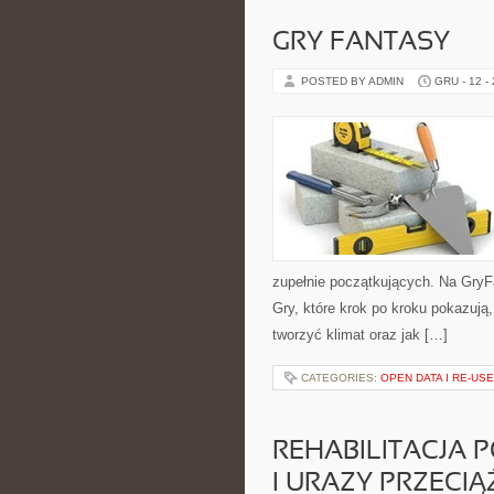
GRY FANTASY
POSTED BY ADMIN
GRU - 12 -
zupełnie początkujących. Na GryFa
Gry, które krok po kroku pokazują
tworzyć klimat oraz jak […]
CATEGORIES:
OPEN DATA I RE-USE
REHABILITACJA
I URAZY PRZECI