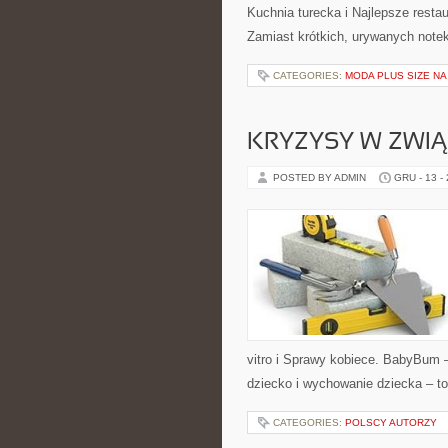
Kuchnia turecka i Najlepsze resta
Zamiast krótkich, urywanych notek
CATEGORIES:
MODA PLUS SIZE NA
KRYZYSY W ZWI
POSTED BY ADMIN
GRU - 13 -
vitro i Sprawy kobiece. BabyBum 
dziecko i wychowanie dziecka – to
CATEGORIES:
POLSCY AUTORZY