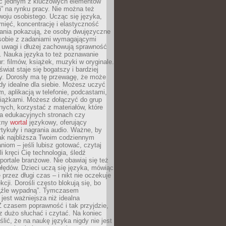
ięc jednym z kluczowych elementów
i” na rynku pracy. Nie można też
oju osobistego. Ucząc się języka,
ięć, koncentrację i elastyczność
ania pokazują, że osoby dwujęzyczne
 sobie z zadaniami wymagającymi
 uwagi i dłużej zachowują sprawność
ą. Nauka języka to też poznawanie
r: filmów, książek, muzyki w oryginale.
świat staje się bogatszy i bardziej
y. Dorosły ma tę przewagę, że może
y idealne dla siebie. Możesz uczyć
em, aplikacją w telefonie, podcastami,
siążkami. Możesz dołączyć do grup
ych, korzystać z materiałów, które
na edukacyjnych stronach czy
czny
wortal
językowy, oferujący
rtykuły i nagrania audio. Ważne, by
jak najbliższa Twoim codziennym
niom – jeśli lubisz gotować, czytaj
li kręci Cię technologia, śledź
portale branżowe. Nie obawiaj się też
błędów. Dzieci uczą się języka, mówiąc
 przez długi czas – i nikt nie oczekuje
kcji. Dorośli często blokują się, bo
e „źle wypadną”. Tymczasem
jest ważniejsza niż idealna
 czasem poprawność i tak przyjdzie,
sz dużo słuchać i czytać. Na koniec
ślić, że na naukę języka nigdy nie jest