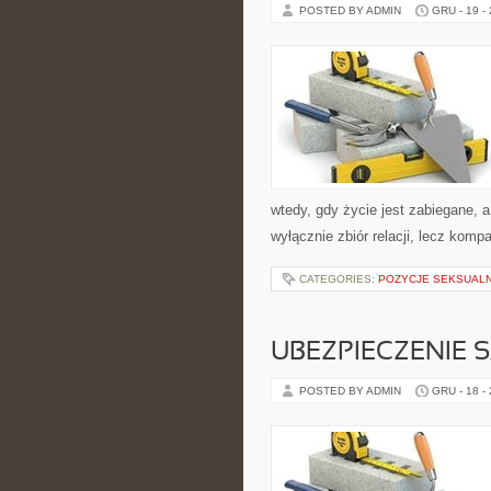
POSTED BY ADMIN
GRU - 19 -
wtedy, gdy życie jest zabiegane, a
wyłącznie zbiór relacji, lecz kom
CATEGORIES:
POZYCJE SEKSUAL
UBEZPIECZENIE
POSTED BY ADMIN
GRU - 18 -