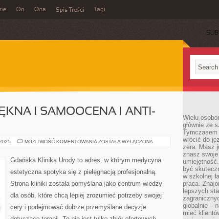
rie
On
Ona
Tagi
Spis Treści
SUB
ĘKNA I SAMOOCENA I ANTI-
Wielu osobo
głównie ze s
Tymczasem d
wrócić do j
PSYCHOLOGIA
 2025
MOŻLIWOŚĆ KOMENTOWANIA
ZOSTAŁA WYŁĄCZONA
zera. Masz 
PIĘKNA
I
znasz swoje
SAMOOCENA
Gdańska Klinika Urody to adres, w którym medycyna
umiejętność
I
ANTI-
być skuteczn
estetyczna spotyka się z pielęgnacją profesjonalną.
AGING
w szkolnej ł
Strona kliniki została pomyślana jako centrum wiedzy
praca. Znajo
lepszych st
dla osób, które chcą lepiej zrozumieć potrzeby swojej
zagranicznyc
globalnie – 
cery i podejmować dobrze przemyślane decyzje
mieć klientó
dotyczące terapii. To nie jest tylko zbiór ofertowych