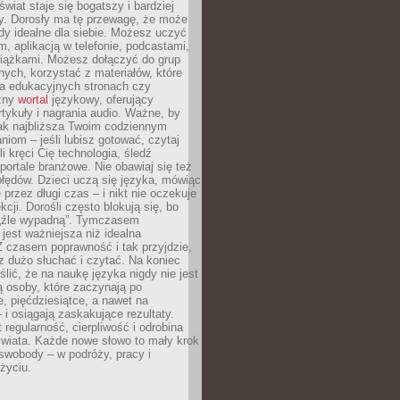
świat staje się bogatszy i bardziej
y. Dorosły ma tę przewagę, że może
y idealne dla siebie. Możesz uczyć
em, aplikacją w telefonie, podcastami,
siążkami. Możesz dołączyć do grup
ych, korzystać z materiałów, które
na edukacyjnych stronach czy
czny
wortal
językowy, oferujący
rtykuły i nagrania audio. Ważne, by
jak najbliższa Twoim codziennym
niom – jeśli lubisz gotować, czytaj
li kręci Cię technologia, śledź
portale branżowe. Nie obawiaj się też
błędów. Dzieci uczą się języka, mówiąc
 przez długi czas – i nikt nie oczekuje
kcji. Dorośli często blokują się, bo
e „źle wypadną”. Tymczasem
jest ważniejsza niż idealna
 czasem poprawność i tak przyjdzie,
sz dużo słuchać i czytać. Na koniec
ślić, że na naukę języka nigdy nie jest
 osoby, które zaczynają po
e, pięćdziesiątce, a nawet na
 i osiągają zaskakujące rezultaty.
 regularność, cierpliwość i odrobina
świata. Każde nowe słowo to mały krok
swobody – w podróży, pracy i
życiu.