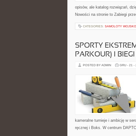
opisów, ale katalog rozwiązań, dzię
Nowości na stronie to Zabiegi prze
CATEGORIES:
SAMOLOTY WOJSK
SPORTY EKSTREM
PARKOUR) I BIEGI
POSTED BY ADMIN
GRU - 21 -
kameralne turnieje i ambicję w se
ręcznej i Boks. W centrum DAPTOR