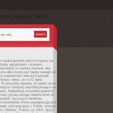
SCRIBE
FACEBOOK
TWITTER
m nauka języków obcych kojarzy się
zkołą, egzaminami i ocenami.
orosłość to świetny moment, aby
ęzyka albo rozpocząć naukę nowego od
już świadomość własnych potrzeb,
 tempo, wiesz, po co Ci dana
. To wszystko sprawia, że nauka może
iejsza i bardziej satysfakcjonująca niż
awce. Najbardziej oczywisty powód to
mość języka obcego otwiera drzwi do
anowisk, wyższych zarobków,
h kontraktów. Firmy współpracują dziś
nawet, jeśli pracujesz z Polski, możesz
w z Niemiec, Francji czy USA. Język