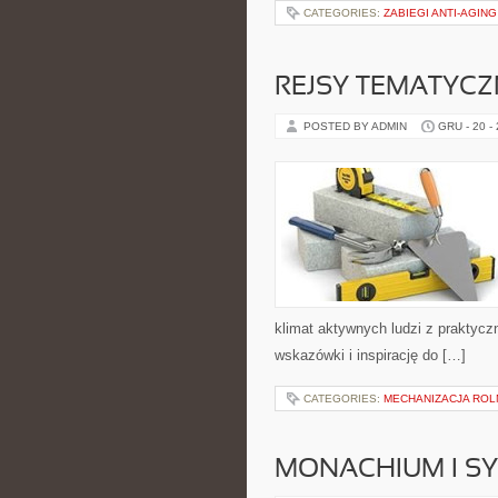
CATEGORIES:
ZABIEGI ANTI-AGING
REJSY TEMATYCZ
POSTED BY ADMIN
GRU - 20 -
klimat aktywnych ludzi z praktyc
wskazówki i inspirację do […]
CATEGORIES:
MECHANIZACJA ROL
MONACHIUM I S