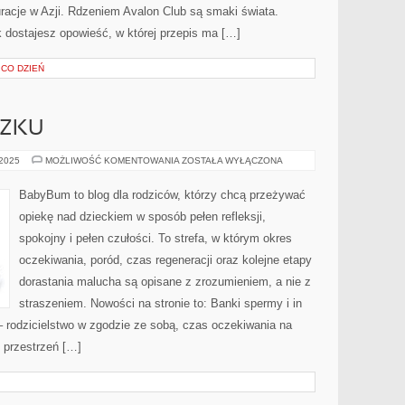
uracje w Azji. Rdzeniem Avalon Club są smaki świata.
 dostajesz opowieść, w której przepis ma […]
 CO DZIEŃ
ĄZKU
KRYZYSY
 2025
MOŻLIWOŚĆ KOMENTOWANIA
ZOSTAŁA WYŁĄCZONA
W
ZWIĄZKU
BabyBum to blog dla rodziców, którzy chcą przeżywać
opiekę nad dzieckiem w sposób pełen refleksji,
spokojny i pełen czułości. To strefa, w którym okres
oczekiwania, poród, czas regeneracji oraz kolejne etapy
dorastania malucha są opisane z zrozumieniem, a nie z
straszeniem. Nowości na stronie to: Banki spermy i in
– rodzicielstwo w zgodzie ze sobą, czas oczekiwania na
 przestrzeń […]