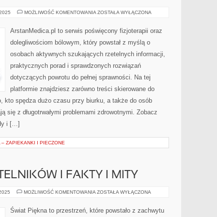
REHABILITACJA
 2025
MOŻLIWOŚĆ KOMENTOWANIA
ZOSTAŁA WYŁĄCZONA
POURAZOWA
U
SPORTOWCÓW
ArstanMedica.pl to serwis poświęcony fizjoterapii oraz
I
URAZY
dolegliwościom bólowym, który powstał z myślą o
PRZECIĄŻENIOWE
osobach aktywnych szukających rzetelnych informacji,
praktycznych porad i sprawdzonych rozwiązań
dotyczących powrotu do pełnej sprawności. Na tej
platformie znajdziesz zarówno treści skierowane do
o, kto spędza dużo czasu przy biurku, a także do osób
ają się z długotrwałymi problemami zdrowotnymi. Zobacz
dy i […]
 – ZAPIEKANKI I PIECZONE
ELNIKÓW I FAKTY I MITY
PYTANIA
 2025
MOŻLIWOŚĆ KOMENTOWANIA
ZOSTAŁA WYŁĄCZONA
OD
CZYTELNIKÓW
I
Świat Piękna to przestrzeń, które powstało z zachwytu
FAKTY