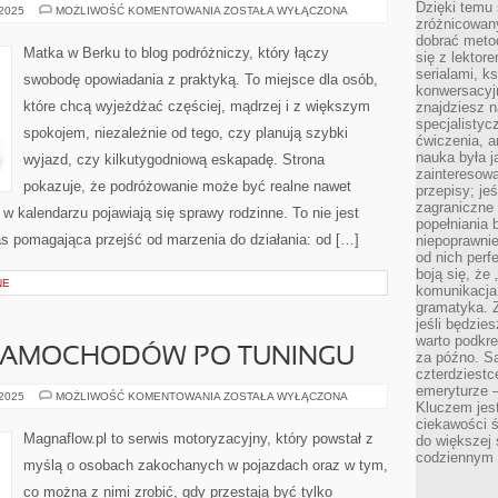
Dzięki temu 
MONACHIUM
 2025
MOŻLIWOŚĆ KOMENTOWANIA
ZOSTAŁA WYŁĄCZONA
I
zróżnicowan
SYDNEY
dobrać metod
Matka w Berku to blog podróżniczy, który łączy
się z lektor
serialami, k
swobodę opowiadania z praktyką. To miejsce dla osób,
konwersacyjn
które chcą wyjeżdżać częściej, mądrzej i z większym
znajdziesz 
specjalisty
spokojem, niezależnie od tego, czy planują szybki
ćwiczenia, a
nauka była 
wyjazd, czy kilkutygodniową eskapadę. Strona
zainteresowa
pokazuje, że podróżowanie może być realne nawet
przepisy; jeś
zagraniczne 
 w kalendarzu pojawiają się sprawy rodzinne. To nie jest
popełniania 
pas pomagająca przejść od marzenia do działania: od […]
niepoprawnie
od nich perfe
boją się, ż
NE
komunikacja 
gramatyka. Z
jeśli będzie
warto podkre
 SAMOCHODÓW PO TUNINGU
za późno. Są
czterdziestc
emeryturze –
UBEZPIECZENIE
 2025
MOŻLIWOŚĆ KOMENTOWANIA
ZOSTAŁA WYŁĄCZONA
Kluczem jest
SAMOCHODÓW
PO
ciekawości 
TUNINGU
Magnaflow.pl to serwis motoryzacyjny, który powstał z
do większej 
codziennym 
myślą o osobach zakochanych w pojazdach oraz w tym,
co można z nimi zrobić, gdy przestają być tylko