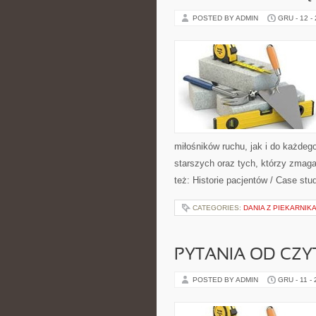
POSTED BY ADMIN
GRU - 12 -
miłośników ruchu, jak i do każdeg
starszych oraz tych, którzy zmag
też: Historie pacjentów / Case stu
CATEGORIES:
DANIA Z PIEKARNIKA
PYTANIA OD CZYT
POSTED BY ADMIN
GRU - 11 -