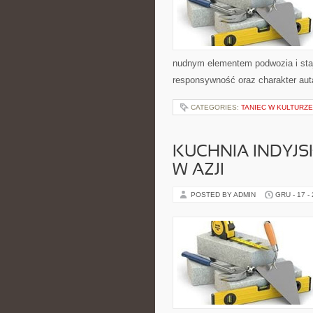
nudnym elementem podwozia i sta
responsywność oraz charakter aut
CATEGORIES:
TANIEC W KULTURZE
KUCHNIA INDYJS
W AZJI
POSTED BY ADMIN
GRU - 17 -