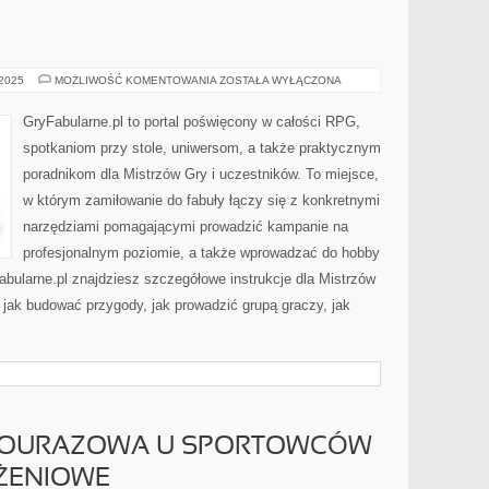
GRY
 2025
MOŻLIWOŚĆ KOMENTOWANIA
ZOSTAŁA WYŁĄCZONA
FANTASY
GryFabularne.pl to portal poświęcony w całości RPG,
spotkaniom przy stole, uniwersom, a także praktycznym
poradnikom dla Mistrzów Gry i uczestników. To miejsce,
w którym zamiłowanie do fabuły łączy się z konkretnymi
narzędziami pomagającymi prowadzić kampanie na
profesjonalnym poziomie, a także wprowadzać do hobby
bularne.pl znajdziesz szczegółowe instrukcje dla Mistrzów
, jak budować przygody, jak prowadzić grupą graczy, jak
 POURAZOWA U SPORTOWCÓW
ĄŻENIOWE