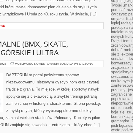
staje się w
Twojej „mark
ki której łatwiej dopasować plan działania do stylu życia.
pominąć rozw
ciwtrądzikowe i Uroda po 40. roku życia. W świecie, […]
ćwiczysz pam
umysłu. Bad
lepiej radzą
OWE
przełączania
intelektualn
nowych kultu
Dzięki temu 
ALNE (BMX, SKATE,
zróżnicowan
dobrać metod
 GÓRSKIE I ULTRA
się z lektor
serialami, k
konwersacyjn
SPORTY
 2025
MOŻLIWOŚĆ KOMENTOWANIA
ZOSTAŁA WYŁĄCZONA
EKSTREMALNE
znajdziesz 
(BMX,
specjalisty
SKATE,
DAPTORUN to portal poświęcony sportowi
ćwiczenia, a
PARKOUR)
I
nauka była 
niezawodowemu, niszowym dyscyplinom oraz czystej
BIEGI
zainteresowa
GÓRSKIE
frajdzie z grania. To miejsce, w której sportowy nawyk
przepisy; jeś
I
ULTRA
zagraniczne 
spotyka się z ciekawością, a zwykłe treningi potrafią
popełniania 
niepoprawnie
zamienić się w historię z charakterem. Strona powstaje
od nich perfe
z myślą o tych, którzy wybierają skromne obiekty,
boją się, ż
komunikacja 
rcu, zamiast wielkich stadionów. Polecamy: Kobiety w piłce
gramatyka. Z
UN znajduje się zawodnik – entuzjasta – który chce […]
jeśli będzie
warto podkre