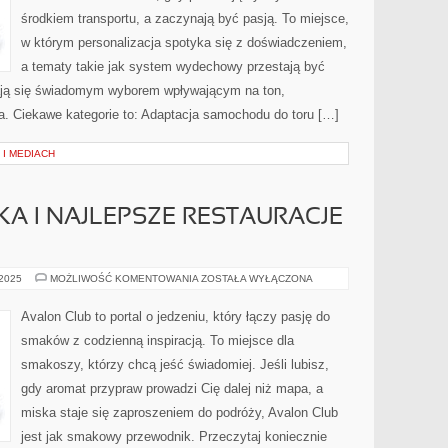
środkiem transportu, a zaczynają być pasją. To miejsce,
w którym personalizacja spotyka się z doświadczeniem,
a tematy takie jak system wydechowy przestają być
ją się świadomym wyborem wpływającym na ton,
a. Ciekawe kategorie to: Adaptacja samochodu do toru […]
 I MEDIACH
KA I NAJLEPSZE RESTAURACJE
KUCHNIA
 2025
MOŻLIWOŚĆ KOMENTOWANIA
ZOSTAŁA WYŁĄCZONA
INDYJSKA
I
NAJLEPSZE
Avalon Club to portal o jedzeniu, który łączy pasję do
RESTAURACJE
W
smaków z codzienną inspiracją. To miejsce dla
AZJI
smakoszy, którzy chcą jeść świadomiej. Jeśli lubisz,
gdy aromat przypraw prowadzi Cię dalej niż mapa, a
miska staje się zaproszeniem do podróży, Avalon Club
jest jak smakowy przewodnik. Przeczytaj koniecznie