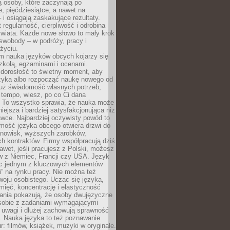
 osoby, które zaczynają po
e, pięćdziesiątce, a nawet na
 i osiągają zaskakujące rezultaty.
 regularność, cierpliwość i odrobina
świata. Każde nowe słowo to mały krok
swobody – w podróży, pracy i
życiu.
m nauka języków obcych kojarzy się
zkołą, egzaminami i ocenami.
orosłość to świetny moment, aby
ęzyka albo rozpocząć naukę nowego od
już świadomość własnych potrzeb,
 tempo, wiesz, po co Ci dana
. To wszystko sprawia, że nauka może
iejsza i bardziej satysfakcjonująca niż
awce. Najbardziej oczywisty powód to
mość języka obcego otwiera drzwi do
anowisk, wyższych zarobków,
h kontraktów. Firmy współpracują dziś
nawet, jeśli pracujesz z Polski, możesz
w z Niemiec, Francji czy USA. Język
ięc jednym z kluczowych elementów
i” na rynku pracy. Nie można też
oju osobistego. Ucząc się języka,
ięć, koncentrację i elastyczność
ania pokazują, że osoby dwujęzyczne
 sobie z zadaniami wymagającymi
 uwagi i dłużej zachowują sprawność
ą. Nauka języka to też poznawanie
r: filmów, książek, muzyki w oryginale.