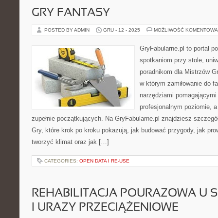
GRY FANTASY
POSTED BY ADMIN
GRU - 12 - 2025
MOŻLIWOŚĆ KOMENTOWA
GryFabularne.pl to portal 
spotkaniom przy stole, uni
poradnikom dla Mistrzów Gr
w którym zamiłowanie do fa
narzędziami pomagającymi
profesjonalnym poziomie, 
zupełnie początkujących. Na GryFabularne.pl znajdziesz szczegół
Gry, które krok po kroku pokazują, jak budować przygody, jak pro
tworzyć klimat oraz jak […]
CATEGORIES:
OPEN DATA I RE-USE
REHABILITACJA POURAZOWA U
I URAZY PRZECIĄŻENIOWE