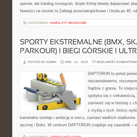
opisów, ale katalog rozwiązań, dzięki której łatwiej dopasować plan
Nowości na stronie to Zabiegi przeciwtrądzikowe i Uroda po 40. r
CATEGORIES:
SAMOLOTY WOJSKOWE
SPORTY EKSTREMALNE (BMX, SK
PARKOUR) I BIEGI GÓRSKIE I ULT
POSTED BY ADMIN
GRU - 21 - 2025
MOŻLIWOŚĆ KOMENTOWA
DAPTORUN to portal poświ
niezawodowemu, niszowym 
frajdzie z grania. To miejs
spotyka się z ciekawością, 
zamienić się w historię z c
z myślą o tych, którzy wybi
kameralne turnieje i ambicję w sercu, zamiast wielkich stadionów
ręcznej i Boks. W centrum DAPTORUN znajduje się zawodnik – en
CATEGORIES:
ZABIEGI ANTI-AGING