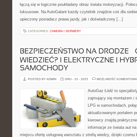
łączą się w logicznie poukładany obraz świata motoryzacji. Pol
luksusowe. Na AutoGalant każdy czytelnik znajdzie coś dla siebi
upieczony posiadacz prawa jazdy, jak i doświadczony […]
CATEGORIES:
CHMURA I SERWERY
BEZPIECZEŃSTWO NA DRODZE –
WIEDZIEĆ? I ELEKTRYCZNE I HY
SAMOCHODY
POSTED BY ADMIN
GRU - 10 - 2025
MOŻLIWOŚĆ KOMENTOWA
AutoGaz Łódź to specjalis
zajmujący się montażem i s
LPG w samochodach, połącz
aktualizowanym portalem p
kierowcy znajdą praktyczne
informacje ze świata aut n
miejscu ofertę usługową warsztatu z strefą wiedzy, dzięki czem