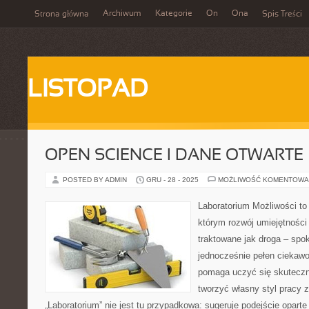
Archiwum
Kategorie
On
Ona
Strona główna
Spis Treści
LISTOPAD
OPEN SCIENCE I DANE OTWARTE
POSTED BY ADMIN
GRU - 28 - 2025
MOŻLIWOŚĆ KOMENTOWA
Laboratorium Możliwości to 
którym rozwój umiejętności
traktowane jak droga – spo
jednocześnie pełen ciekawo
pomaga uczyć się skuteczn
tworzyć własny styl pracy 
„Laboratorium” nie jest tu przypadkowa: sugeruje podejście oparte