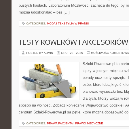
pustych hasłach. Laboratorium Możliwości zachęca do tego, by ro
można udoskonalać – bez […]
CATEGORIES:
MODA I TEKSTYLIA W PRANIU
TESTY ROWERÓW I AKCESORIÓW
POSTED BY ADMIN
GRU - 28 - 2025
MOŻLIWOŚĆ KOMENTOWA
Szlaki-Rowerowe.pl to porta
łączy w jednym miejscu szl
porady oraz testy sprzętu.
osób, które lubią kręcić ki
planować wycieczki bez błą
dla tych, którzy widzą w row
sposób na wolność. Zobacz koniecznie Województwo Łódzkie i A
centrum Szlaki-Rowerowe.pl są pętle, które można dopasować do 
CATEGORIES:
PRAWA PACJENTA I PRAWO MEDYCZNE