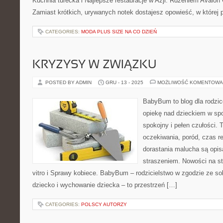
Kuchnia turecka i Najlepsze restauracje w Azji. Rdzeniem Avalon
Zamiast krótkich, urywanych notek dostajesz opowieść, w której 
CATEGORIES:
MODA PLUS SIZE NA CO DZIEŃ
KRYZYSY W ZWIĄZKU
POSTED BY ADMIN
GRU - 13 - 2025
MOŻLIWOŚĆ KOMENTOWA
BabyBum to blog dla rodzi
opiekę nad dzieckiem w spos
spokojny i pełen czułości. 
oczekiwania, poród, czas re
dorastania malucha są opis
straszeniem. Nowości na str
vitro i Sprawy kobiece. BabyBum – rodzicielstwo w zgodzie ze s
dziecko i wychowanie dziecka – to przestrzeń […]
CATEGORIES:
POLSCY AUTORZY