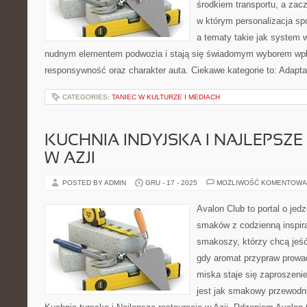
środkiem transportu, a zac
w którym personalizacja sp
a tematy takie jak system
nudnym elementem podwozia i stają się świadomym wyborem wpł
responsywność oraz charakter auta. Ciekawe kategorie to: Adapt
CATEGORIES:
TANIEC W KULTURZE I MEDIACH
KUCHNIA INDYJSKA I NAJLEPSZE
W AZJI
POSTED BY ADMIN
GRU - 17 - 2025
MOŻLIWOŚĆ KOMENTOWA
Avalon Club to portal o jedz
smaków z codzienną inspira
smakoszy, którzy chcą jeść 
gdy aromat przypraw prowad
miska staje się zaproszeni
jest jak smakowy przewodni