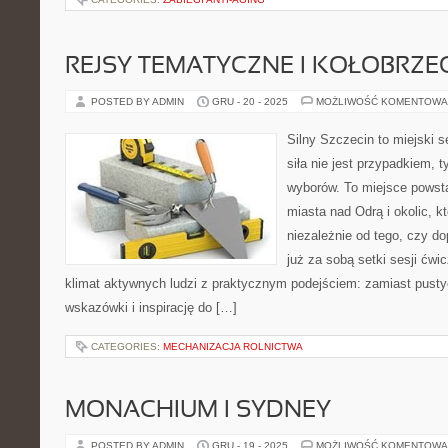
REJSY TEMATYCZNE I KOŁOBRZE
POSTED BY ADMIN
GRU - 20 - 2025
MOŻLIWOŚĆ KOMENTOWA
Silny Szczecin to miejski s
siła nie jest przypadkiem,
wyborów. To miejsce powst
miasta nad Odrą i okolic, k
niezależnie od tego, czy d
już za sobą setki sesji ćwi
klimat aktywnych ludzi z praktycznym podejściem: zamiast pusty
wskazówki i inspirację do […]
CATEGORIES:
MECHANIZACJA ROLNICTWA
MONACHIUM I SYDNEY
POSTED BY ADMIN
GRU - 19 - 2025
MOŻLIWOŚĆ KOMENTOWA