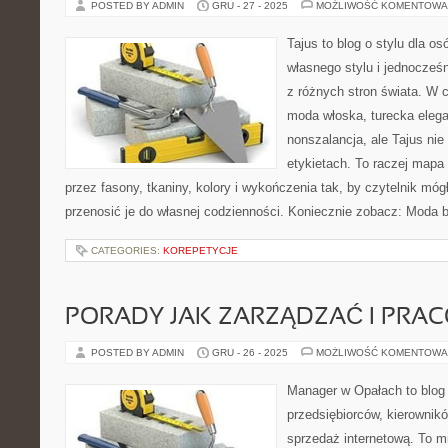
POSTED BY ADMIN
GRU - 27 - 2025
MOŻLIWOŚĆ KOMENTOWA
Tajus to blog o stylu dla o
własnego stylu i jednocześn
z różnych stron świata. W c
moda włoska, turecka elega
nonszalancja, ale Tajus ni
etykietach. To raczej mapa i
przez fasony, tkaniny, kolory i wykończenia tak, by czytelnik mó
przenosić je do własnej codzienności. Koniecznie zobacz: Moda 
CATEGORIES:
KOREPETYCJE
PORADY JAK ZARZĄDZAĆ I PRA
POSTED BY ADMIN
GRU - 26 - 2025
MOŻLIWOŚĆ KOMENTOWA
Manager w Opałach to blog
przedsiębiorców, kierownikó
sprzedaż internetową. To m