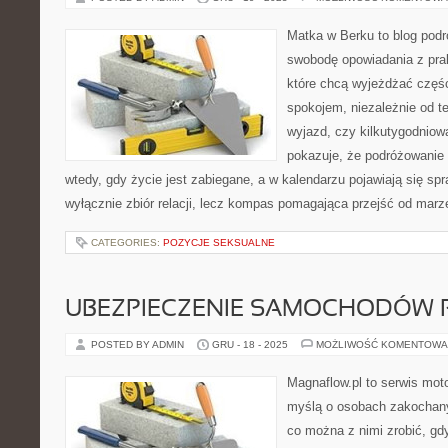
Matka w Berku to blog podr
swobodę opowiadania z prak
które chcą wyjeżdżać częśc
spokojem, niezależnie od te
wyjazd, czy kilkutygodniow
pokazuje, że podróżowanie
wtedy, gdy życie jest zabiegane, a w kalendarzu pojawiają się spr
wyłącznie zbiór relacji, lecz kompas pomagająca przejść od marze
CATEGORIES:
POZYCJE SEKSUALNE
UBEZPIECZENIE SAMOCHODÓW 
POSTED BY ADMIN
GRU - 18 - 2025
MOŻLIWOŚĆ KOMENTOWA
Magnaflow.pl to serwis moto
myślą o osobach zakochany
co można z nimi zrobić, gdy