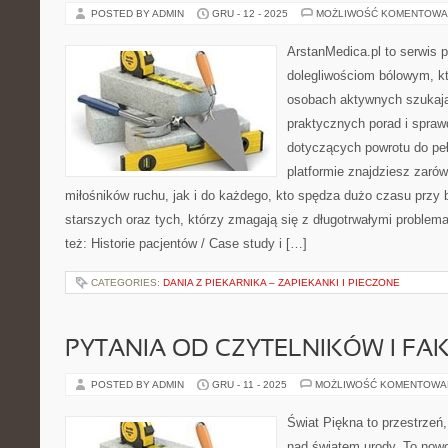
POSTED BY ADMIN
GRU - 12 - 2025
MOŻLIWOŚĆ KOMENTOWA
ArstanMedica.pl to serwis p
dolegliwościom bólowym, kt
osobach aktywnych szukając
praktycznych porad i spra
dotyczących powrotu do peł
platformie znajdziesz zarów
miłośników ruchu, jak i do każdego, kto spędza dużo czasu przy 
starszych oraz tych, którzy zmagają się z długotrwałymi proble
też: Historie pacjentów / Case study i […]
CATEGORIES:
DANIA Z PIEKARNIKA – ZAPIEKANKI I PIECZONE
PYTANIA OD CZYTELNIKÓW I FAKT
POSTED BY ADMIN
GRU - 11 - 2025
MOŻLIWOŚĆ KOMENTOWA
Świat Piękna to przestrzeń
nad światem urody. To nowo