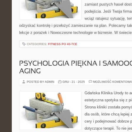
zamiast pustych haseł dost
podejścia. Jeśli Twoja firm
wciąż ratujesz sytuację, t
odzyskać kontrolę i przełożyć zamieszanie na plan. Polecamy ta
lekcje z porażek i Nowoczesne technologie w biznesie. W świeci
CATEGORIES:
FITNESS PO 40-TCE
PSYCHOLOGIA PIĘKNA I SAMOOCE
AGING
POSTED BY ADMIN
GRU - 21 - 2025
MOŻLIWOŚĆ KOMENTOWA
Gdańska Klinika Urody to 
estetyczna spotyka się z pi
Strona kliniki została pom
dla osób, które chcą lepiej
cery i podejmować dobrze 
dotyczące terapii. To nie je