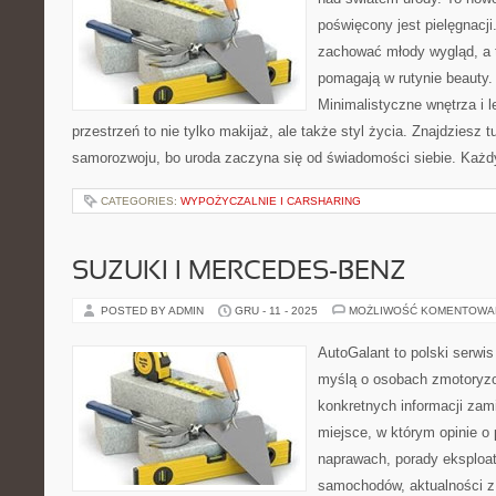
poświęcony jest pielęgnacji.
zachować młody wygląd, a t
pomagają w rutynie beauty
Minimalistyczne wnętrza i 
przestrzeń to nie tylko makijaż, ale także styl życia. Znajdziesz t
samorozwoju, bo uroda zaczyna się od świadomości siebie. Każd
CATEGORIES:
WYPOŻYCZALNIE I CARSHARING
SUZUKI I MERCEDES-BENZ
POSTED BY ADMIN
GRU - 11 - 2025
MOŻLIWOŚĆ KOMENTOWA
AutoGalant to polski serwis
myślą o osobach zmotoryzo
konkretnych informacji zam
miejsce, w którym opinie o 
naprawach, porady eksploat
samochodów, aktualności z 