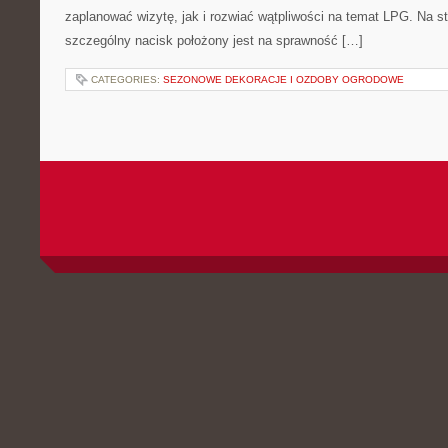
zaplanować wizytę, jak i rozwiać wątpliwości na temat LPG. Na s
szczególny nacisk położony jest na sprawność […]
CATEGORIES:
SEZONOWE DEKORACJE I OZDOBY OGRODOWE