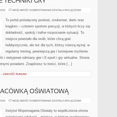
TECHNIKI GRY
ZAAWANSOWANE
 2026
MOŻLIWOŚĆ KOMENTOWANIA
ZOSTAŁA WYŁĄCZONA
TECHNIKI
GRY
To portal poświęcony poolowi, snukerowi, darts oraz
kręglom – czterem sportom precyzji, w których liczy się
dokładność, spokój i trafne rozpoznanie sytuacji. To
miejsce powstało dla osób, które chcą grać
hobbystycznie, ale też dla tych, którzy mierzą wyżej: w
regularny trening, pewniejszą grę i turniejowe myślenie.
i nietypowe odmiany gier i E-sport i gry wirtualne. Strona
nymi poradami. Znajdziesz tu treści, które […]
– DZIKOŚĆ RUMUNII
PLACÓWKĄ OŚWIATOWĄ
ZARZĄDZANIE
 2026
MOŻLIWOŚĆ KOMENTOWANIA
ZOSTAŁA WYŁĄCZONA
PLACÓWKĄ
OŚWIATOWĄ
Instytut Wspomagania Oświaty to współczesna strona
poświęcona edukacji – miejsce, w którym wychowawcy,