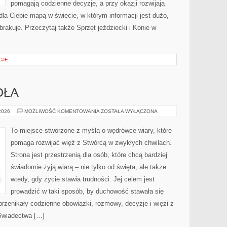
pomagają codzienne decyzje, a przy okazji rozwijają
dla Ciebie mapą w świecie, w którym informacji jest dużo,
akuje. Przeczytaj także Sprzęt jeździecki i Konie w
CJE
OŁA
HISTORIA
 2026
MOŻLIWOŚĆ KOMENTOWANIA
ZOSTAŁA WYŁĄCZONA
KOŚCIOŁA
To miejsce stworzone z myślą o wędrówce wiary, które
pomaga rozwijać więź z Stwórcą w zwykłych chwilach.
Strona jest przestrzenią dla osób, które chcą bardziej
świadomie żyją wiarą – nie tylko od święta, ale także
wtedy, gdy życie stawia trudności. Jej celem jest
prowadzić w taki sposób, by duchowość stawała się
 przenikały codzienne obowiązki, rozmowy, decyzje i więzi z
 Świadectwa […]