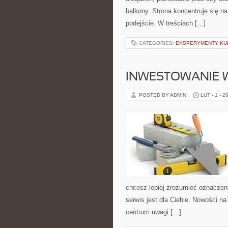
balkony. Strona koncentruje się n
podejście. W treściach […]
CATEGORIES:
EKSPERYMENTY KU
INWESTOWANIE W
POSTED BY ADMIN
LUT - 1 - 2
chcesz lepiej zrozumieć oznaczeni
serwis jest dla Ciebie. Nowości na 
centrum uwagi […]