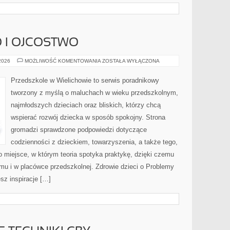
 I OJCOSTWO
MACIERZYŃSTWO
 2026
MOŻLIWOŚĆ KOMENTOWANIA
ZOSTAŁA WYŁĄCZONA
I
OJCOSTWO
Przedszkole w Wielichowie to serwis poradnikowy
tworzony z myślą o maluchach w wieku przedszkolnym,
najmłodszych dzieciach oraz bliskich, którzy chcą
wspierać rozwój dziecka w sposób spokojny. Strona
gromadzi sprawdzone podpowiedzi dotyczące
codzienności z dzieckiem, towarzyszenia, a także tego,
o miejsce, w którym teoria spotyka praktykę, dzięki czemu
mu i w placówce przedszkolnej. Zdrowie dzieci o Problemy
sz inspiracje […]