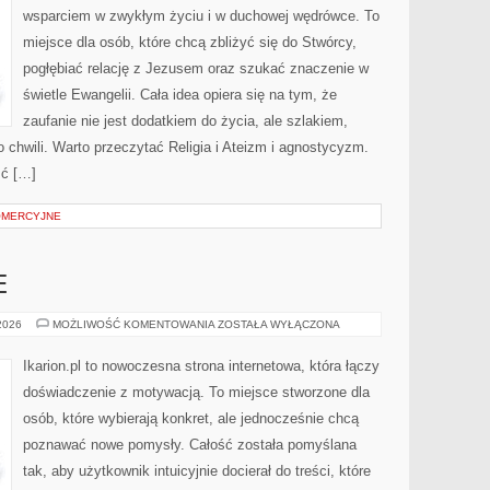
wsparciem w zwykłym życiu i w duchowej wędrówce. To
miejsce dla osób, które chcą zbliżyć się do Stwórcy,
pogłębiać relację z Jezusem oraz szukać znaczenie w
świetle Ewangelii. Cała idea opiera się na tym, że
zaufanie nie jest dodatkiem do życia, ale szlakiem,
 chwili. Warto przeczytać Religia i Ateizm i agnostycyzm.
ść […]
OMERCYJNE
E
KONIE
 2026
MOŻLIWOŚĆ KOMENTOWANIA
ZOSTAŁA WYŁĄCZONA
W
SPORCIE
Ikarion.pl to nowoczesna strona internetowa, która łączy
doświadczenie z motywacją. To miejsce stworzone dla
osób, które wybierają konkret, ale jednocześnie chcą
poznawać nowe pomysły. Całość została pomyślana
tak, aby użytkownik intuicyjnie docierał do treści, które