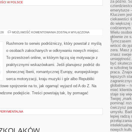
za późno. Są
OŚCI W POLSCE
czterdziestc
emeryturze –
Kluczem jest
ciekawości 
do większej 
codziennym 
Wielu osobo
SŁOWACJA
026
MOŻLIWOŚĆ KOMENTOWANIA
ZOSTAŁA WYŁĄCZONA
głównie ze s
Tymczasem d
Rushmore to serwis podróżniczy, który powstał z myślą
wrócić do j
zera. Masz 
o osobach zakochanych w odkrywaniu nowych miejsc.
znasz swoje
To przestrzeń online, w którym łączą się motywacje z
umiejętność
być skuteczn
praktycznymi wskazówkami. Jeśli planujesz podróż do
w szkolnej ł
słonecznej Iberii, romantycznej Europy, europejskiego
praca. Znajo
lepszych st
serca motoryzacji, kraju muzyki i gór albo Republiki
zagranicznyc
globalnie – 
ktowe spojrzenie na to, jak ogarnąć wyjazd od A do Z. Na
mieć klientó
wdzone podejście. Treści powstają tak, by pomagać
staje się w
Twojej „mark
pominąć rozw
ćwiczysz pam
umysłu. Bad
SPERYMENTALNA
lepiej radzą
przełączania
intelektualn
nowych kultu
SZKOLAKÓW