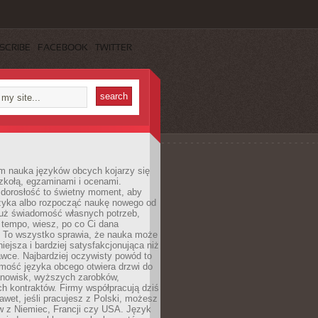
SCRIBE
FACEBOOK
TWITTER
m nauka języków obcych kojarzy się
zkołą, egzaminami i ocenami.
orosłość to świetny moment, aby
ęzyka albo rozpocząć naukę nowego od
już świadomość własnych potrzeb,
 tempo, wiesz, po co Ci dana
. To wszystko sprawia, że nauka może
iejsza i bardziej satysfakcjonująca niż
awce. Najbardziej oczywisty powód to
mość języka obcego otwiera drzwi do
anowisk, wyższych zarobków,
h kontraktów. Firmy współpracują dziś
nawet, jeśli pracujesz z Polski, możesz
w z Niemiec, Francji czy USA. Język