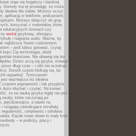
świat staje się bogatszy i bardziej
y. Dorosły ma tę przewagę, że może
y idealne dla siebie. Możesz uczyć
em, aplikacją w telefonie, podcastami,
siążkami. Możesz dołączyć do grup
ych, korzystać z materiałów, które
na edukacyjnych stronach czy
czny
wortal
językowy, oferujący
rtykuły i nagrania audio. Ważne, by
jak najbliższa Twoim codziennym
niom – jeśli lubisz gotować, czytaj
li kręci Cię technologia, śledź
portale branżowe. Nie obawiaj się też
błędów. Dzieci uczą się języka, mówiąc
 przez długi czas – i nikt nie oczekuje
kcji. Dorośli często blokują się, bo
e „źle wypadną”. Tymczasem
jest ważniejsza niż idealna
 czasem poprawność i tak przyjdzie,
sz dużo słuchać i czytać. Na koniec
ślić, że na naukę języka nigdy nie jest
 osoby, które zaczynają po
e, pięćdziesiątce, a nawet na
 i osiągają zaskakujące rezultaty.
 regularność, cierpliwość i odrobina
świata. Każde nowe słowo to mały krok
swobody – w podróży, pracy i
życiu.