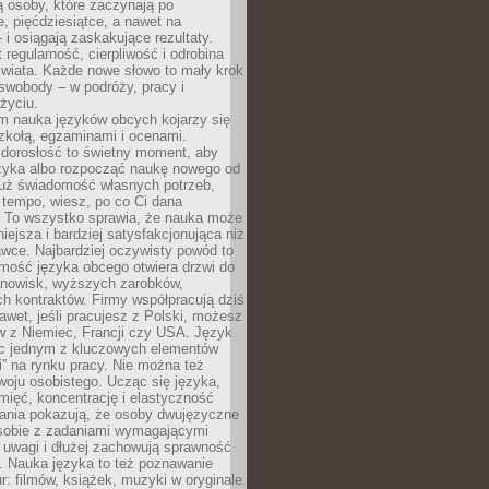
 osoby, które zaczynają po
e, pięćdziesiątce, a nawet na
 i osiągają zaskakujące rezultaty.
 regularność, cierpliwość i odrobina
świata. Każde nowe słowo to mały krok
swobody – w podróży, pracy i
życiu.
m nauka języków obcych kojarzy się
zkołą, egzaminami i ocenami.
orosłość to świetny moment, aby
ęzyka albo rozpocząć naukę nowego od
już świadomość własnych potrzeb,
 tempo, wiesz, po co Ci dana
. To wszystko sprawia, że nauka może
iejsza i bardziej satysfakcjonująca niż
awce. Najbardziej oczywisty powód to
mość języka obcego otwiera drzwi do
anowisk, wyższych zarobków,
h kontraktów. Firmy współpracują dziś
nawet, jeśli pracujesz z Polski, możesz
w z Niemiec, Francji czy USA. Język
ięc jednym z kluczowych elementów
i” na rynku pracy. Nie można też
oju osobistego. Ucząc się języka,
ięć, koncentrację i elastyczność
ania pokazują, że osoby dwujęzyczne
 sobie z zadaniami wymagającymi
 uwagi i dłużej zachowują sprawność
ą. Nauka języka to też poznawanie
r: filmów, książek, muzyki w oryginale.