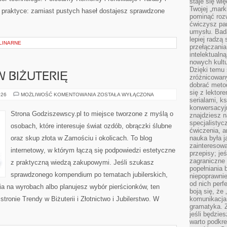
staje się w
Twojej „mark
a praktyce: zamiast pustych haseł dostajesz sprawdzone
pominąć rozw
ćwiczysz pam
umysłu. Bad
lepiej radzą
LINARNE
przełączania
intelektualn
nowych kultu
Dzięki temu 
 BIŻUTERIĘ
zróżnicowan
dobrać metod
się z lektor
INWESTOWANIE
026
MOŻLIWOŚĆ KOMENTOWANIA
ZOSTAŁA WYŁĄCZONA
serialami, k
W
BIŻUTERIĘ
konwersacyjn
Strona Godziszewscy.pl to miejsce tworzone z myślą o
znajdziesz 
specjalisty
osobach, które interesuje świat ozdób, obrączki ślubne
ćwiczenia, a
oraz skup złota w Zamościu i okolicach. To blog
nauka była 
zainteresowa
internetowy, w którym łączą się podpowiedzi estetyczne
przepisy; jeś
zagraniczne 
z praktyczną wiedzą zakupowymi. Jeśli szukasz
popełniania 
sprawdzonego kompendium po tematach jubilerskich,
niepoprawnie
od nich perfe
a na wyrobach albo planujesz wybór pierścionków, ten
boją się, ż
stronie Trendy w Biżuterii i Złotnictwo i Jubilerstwo. W
komunikacja 
gramatyka. Z
jeśli będzie
warto podkre