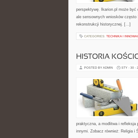
perspektywę. Ikarion.pl może być 
ale sensownych wniosków często br
rekonstrukcji historycznej. […]
CATEGORIES:
TECHNIKA I INNOWA
HISTORIA KOŚCI
POSTED BY ADMIN
STY - 30 -
praktyczna, a modlitwa i refleksja
innymi. Zobacz również: Religia i