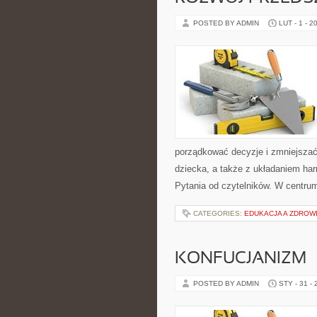
POSTED BY ADMIN
LUT - 1 - 2
porządkować decyzje i zmniejsza
dziecka, a także z układaniem ha
Pytania od czytelników. W centru
CATEGORIES:
EDUKACJA A ZDROW
KONFUCJANIZM
POSTED BY ADMIN
STY - 31 -