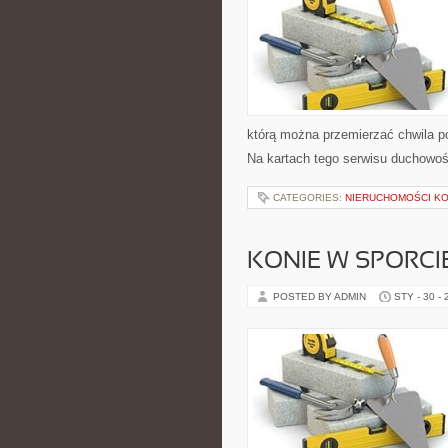
którą można przemierzać chwila po
Na kartach tego serwisu duchowo
CATEGORIES:
NIERUCHOMOŚCI K
KONIE W SPORCI
POSTED BY ADMIN
STY - 30 -