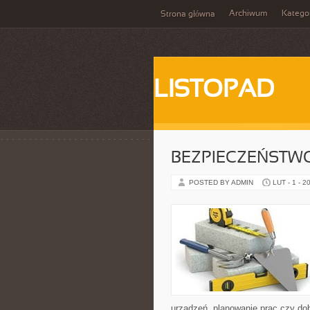
Archiwum
Katego
Strona główna
LISTOPAD
BEZPIECZEŃSTW
POSTED BY ADMIN
LUT - 1 - 2
urządzeń, planowanie prac czy dob