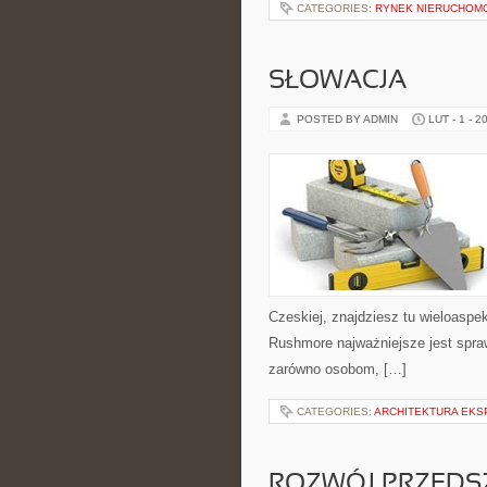
CATEGORIES:
RYNEK NIERUCHOM
SŁOWACJA
POSTED BY ADMIN
LUT - 1 - 2
Czeskiej, znajdziesz tu wieloaspe
Rushmore najważniejsze jest spra
zarówno osobom, […]
CATEGORIES:
ARCHITEKTURA EK
ROZWÓJ PRZED