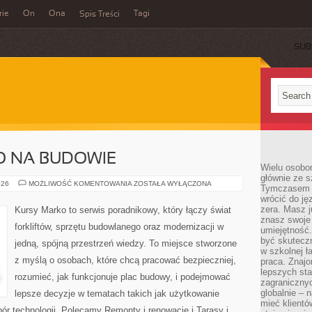
rie
On
Ona
Tagi
Spis Treści
SUB
O NA BUDOWIE
Wielu osobo
głównie ze s
BEZPIECZEŃSTWO
026
MOŻLIWOŚĆ KOMENTOWANIA
ZOSTAŁA WYŁĄCZONA
Tymczasem d
NA
wrócić do j
BUDOWIE
zera. Masz 
Kursy Marko to serwis poradnikowy, który łączy świat
znasz swoje
forkliftów, sprzętu budowlanego oraz modernizacji w
umiejętność
być skuteczn
jedną, spójną przestrzeń wiedzy. To miejsce stworzone
w szkolnej ł
z myślą o osobach, które chcą pracować bezpieczniej,
praca. Znajo
lepszych st
rozumieć, jak funkcjonuje plac budowy, i podejmować
zagranicznyc
globalnie – 
lepsze decyzje w tematach takich jak użytkowanie
mieć klientó
ór technologii. Polecamy Remonty i renowacje i Tarasy i