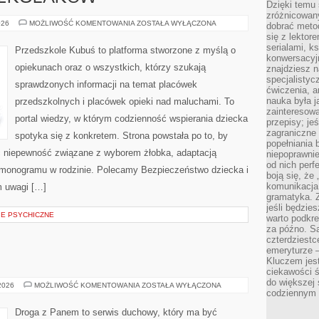
Dzięki temu 
zróżnicowan
ROZWÓJ
026
MOŻLIWOŚĆ KOMENTOWANIA
ZOSTAŁA WYŁĄCZONA
dobrać metod
PRZEDSZKOLAKÓW
się z lektor
serialami, k
Przedszkole Kubuś to platforma stworzone z myślą o
konwersacyjn
opiekunach oraz o wszystkich, którzy szukają
znajdziesz 
specjalisty
sprawdzonych informacji na temat placówek
ćwiczenia, a
nauka była 
przedszkolnych i placówek opieki nad maluchami. To
zainteresowa
portal wiedzy, w którym codzienność wspierania dziecka
przepisy; jeś
zagraniczne 
spotyka się z konkretem. Strona powstała po to, by
popełniania 
ć niepewność związane z wyborem żłobka, adaptacją
niepoprawnie
od nich perfe
rmonogramu w rodzinie. Polecamy Bezpieczeństwo dziecka i
boją się, ż
komunikacja 
m uwagi […]
gramatyka. Z
jeśli będzie
IE PSYCHICZNE
warto podkre
za późno. Są
czterdziestc
emeryturze –
Kluczem jest
ciekawości 
do większej 
KONFUCJANIZM
 2026
MOŻLIWOŚĆ KOMENTOWANIA
ZOSTAŁA WYŁĄCZONA
codziennym 
Droga z Panem to serwis duchowy, który ma być