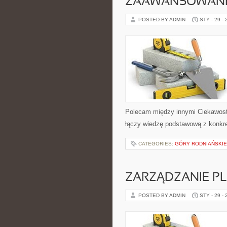
ZAAWANSOWANE 
POSTED BY ADMIN
STY - 29 -
Polecam między innymi Ciekawostki 
łączy wiedzę podstawową z konkret
CATEGORIES:
GÓRY RODNIAŃSKIE 
ZARZĄDZANIE 
POSTED BY ADMIN
STY - 29 -