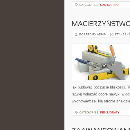
CATEGORIES:
SAN MARINO
MACIERZYŃSTWO
POSTED BY ADMIN
STY - 29 -
jak budować poczucie bliskości. T
łatwiej wdrażać dobre nawyki w do
wychowawcze. Na stronie znajdzie
CATEGORIES:
PENSJONATY