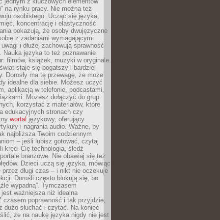
ięc jednym z kluczowych elementów
i” na rynku pracy. Nie można też
oju osobistego. Ucząc się języka,
ięć, koncentrację i elastyczność
ania pokazują, że osoby dwujęzyczne
 sobie z zadaniami wymagającymi
 uwagi i dłużej zachowują sprawność
ą. Nauka języka to też poznawanie
r: filmów, książek, muzyki w oryginale.
świat staje się bogatszy i bardziej
y. Dorosły ma tę przewagę, że może
y idealne dla siebie. Możesz uczyć
em, aplikacją w telefonie, podcastami,
siążkami. Możesz dołączyć do grup
ych, korzystać z materiałów, które
na edukacyjnych stronach czy
czny
wortal
językowy, oferujący
rtykuły i nagrania audio. Ważne, by
jak najbliższa Twoim codziennym
niom – jeśli lubisz gotować, czytaj
li kręci Cię technologia, śledź
portale branżowe. Nie obawiaj się też
błędów. Dzieci uczą się języka, mówiąc
 przez długi czas – i nikt nie oczekuje
kcji. Dorośli często blokują się, bo
e „źle wypadną”. Tymczasem
jest ważniejsza niż idealna
 czasem poprawność i tak przyjdzie,
sz dużo słuchać i czytać. Na koniec
ślić, że na naukę języka nigdy nie jest