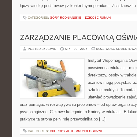
łączy wiedzę podstawową z konkretnymi poradami. Znajdziesz tu t
CATEGORIES:
GÓRY RODNIAŃSKIE – DZIKOŚĆ RUMUNII
ZARZĄDZANIE PLACÓWKĄ OŚW
POSTED BY ADMIN
STY - 29 - 2026
MOŻLIWOŚĆ KOMENTOWA
Instytut Wspomagania Oświ
poświęcona edukacji – mie
dyrektorzy, osoby w trakcie
uczniów mogą pozyskać uży
szkolnej praktyki. To porta
ułatwiać prowadzenie zajęć
oraz pomagać w rozwiązywaniu problemów – od spraw organizacy
psychologiczne. Ciekawe kategorie to Kariery w edukacji i Eduk
praktyce ta strona pełni rolę przewodnika po […]
CATEGORIES:
CHOROBY AUTOIMMUNOLOGICZNE