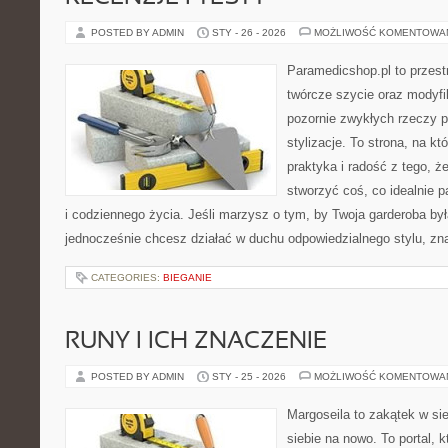
POSTED BY ADMIN
STY - 26 - 2026
MOŻLIWOŚĆ KOMENTOWA
Paramedicshop.pl to przest
twórcze szycie oraz modyfi
pozornie zwykłych rzeczy 
stylizacje. To strona, na kt
praktyka i radość z tego, 
stworzyć coś, co idealnie p
i codziennego życia. Jeśli marzysz o tym, by Twoja garderoba był
jednocześnie chcesz działać w duchu odpowiedzialnego stylu, zn
CATEGORIES:
BIEGANIE
RUNY I ICH ZNACZENIE
POSTED BY ADMIN
STY - 25 - 2026
MOŻLIWOŚĆ KOMENTOWA
Margoseila to zakątek w si
siebie na nowo. To portal, 