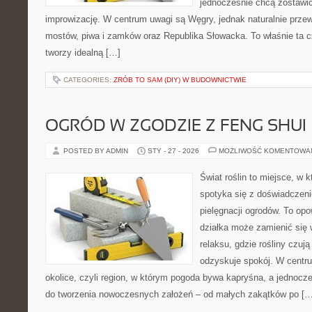
jednocześnie chcą zostawić
improwizację. W centrum uwagi są Węgry, jednak naturalnie przewij
mostów, piwa i zamków oraz Republika Słowacka. To właśnie ta c
tworzy idealną […]
CATEGORIES:
ZRÓB TO SAM (DIY) W BUDOWNICTWIE
OGRÓD W ZGODZIE Z FENG SHUI
POSTED BY ADMIN
STY - 27 - 2026
MOŻLIWOŚĆ KOMENTOWA
Świat roślin to miejsce, w k
spotyka się z doświadczeni
pielęgnacji ogrodów. To opo
działka może zamienić się 
relaksu, gdzie rośliny czują 
odzyskuje spokój. W centrum
okolice, czyli region, w którym pogoda bywa kapryśna, a jednocz
do tworzenia nowoczesnych założeń – od małych zakątków po […