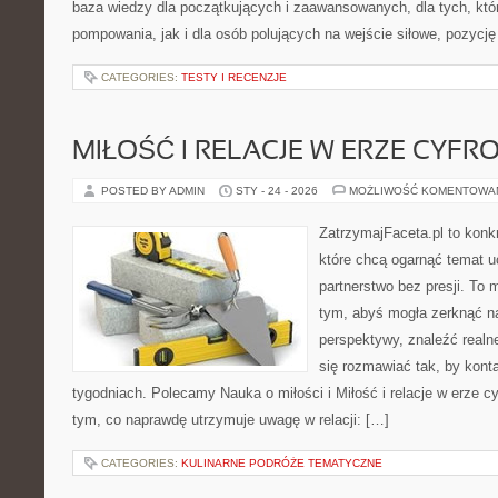
baza wiedzy dla początkujących i zaawansowanych, dla tych, któr
pompowania, jak i dla osób polujących na wejście siłowe, pozycję
CATEGORIES:
TESTY I RECENZJE
MIŁOŚĆ I RELACJE W ERZE CYFR
POSTED BY ADMIN
STY - 24 - 2026
MOŻLIWOŚĆ KOMENTOWA
ZatrzymajFaceta.pl to konkr
które chcą ogarnąć temat 
partnerstwo bez presji. To 
tym, abyś mogła zerknąć na
perspektywy, znaleźć real
się rozmawiać tak, by konta
tygodniach. Polecamy Nauka o miłości i Miłość i relacje w erze cy
tym, co naprawdę utrzymuje uwagę w relacji: […]
CATEGORIES:
KULINARNE PODRÓŻE TEMATYCZNE