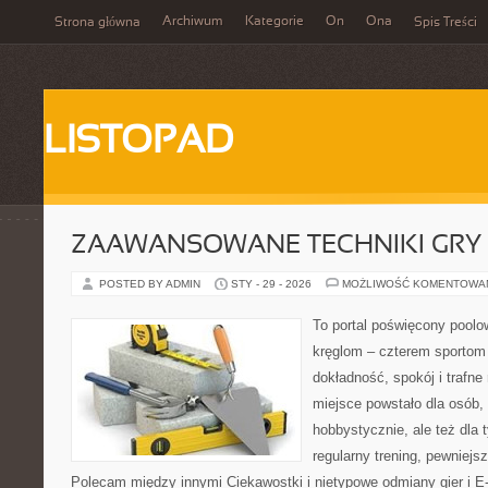
Archiwum
Kategorie
On
Ona
Strona główna
Spis Treści
LISTOPAD
ZAAWANSOWANE TECHNIKI GRY
POSTED BY ADMIN
STY - 29 - 2026
MOŻLIWOŚĆ KOMENTOWA
To portal poświęcony poolow
kręglom – czterem sportom p
dokładność, spokój i trafne
miejsce powstało dla osób,
hobbystycznie, ale też dla 
regularny trening, pewniejsz
Polecam między innymi Ciekawostki i nietypowe odmiany gier i E-s