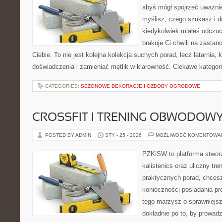
abyś mógł spojrzeć uważnie
myślisz, czego szukasz i d
kiedykolwiek miałeś odczuc
brakuje Ci chwili na zastano
Ciebie. To nie jest kolejna kolekcja suchych porad, lecz latarnia
doświadczenia i zamieniać mętlik w klarowność. Ciekawe kategor
CATEGORIES:
SEZONOWE DEKORACJE I OZDOBY OGRODOWE
CROSSFIT I TRENING OBWODOW
POSTED BY ADMIN
STY - 25 - 2026
MOŻLIWOŚĆ KOMENTOWA
PZKiSW to platforma stworz
kalistenics oraz uliczny tre
praktycznych porad, chces
konieczności posiadania pro
tego marzysz o sprawniejsz
dokładnie po to, by prowadz