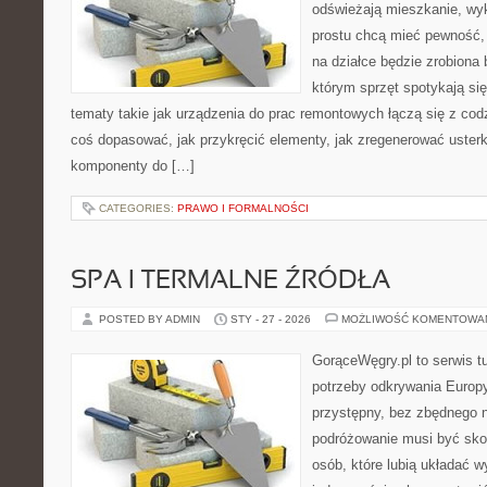
odświeżają mieszkanie, wy
prostu chcą mieć pewność,
na działce będzie zrobiona 
którym sprzęt spotykają si
tematy takie jak urządzenia do prac remontowych łączą się z cod
coś dopasować, jak przykręcić elementy, jak zregenerować usterk
komponenty do […]
CATEGORIES:
PRAWO I FORMALNOŚCI
SPA I TERMALNE ŹRÓDŁA
POSTED BY ADMIN
STY - 27 - 2026
MOŻLIWOŚĆ KOMENTOWA
GorąceWęgry.pl to serwis tu
potrzeby odkrywania Europ
przystępny, bez zbędnego n
podróżowanie musi być sko
osób, które lubią układać w