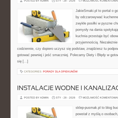
POSTED BY ADMIN
STY - 28 - 2026
MOŻLIWOŚĆ KOMENTOWA
JakieSmaki.pl to portal o g
by odczarowywać kuchenne
zwykłe posiłki w pyszne chw
pomysły na dania spotykaj
kuchnia przestaje być obowi
przyjemnością. Niezależnie
codziennie, czy dopiero uczysz się podstaw, znajdziesz tu podpo
gotować pewniej i jeść smaczniej. Polecamy Diety i Błędy w goto
się […]
CATEGORIES:
PORADY DLA OPIEKUNÓW
INSTALACJE WODNE I KANALIZA
POSTED BY ADMIN
STY - 28 - 2026
MOŻLIWOŚĆ KOMENTOWA
sklep-pusmak.pl to blog bu
powstał z myślą o osobach