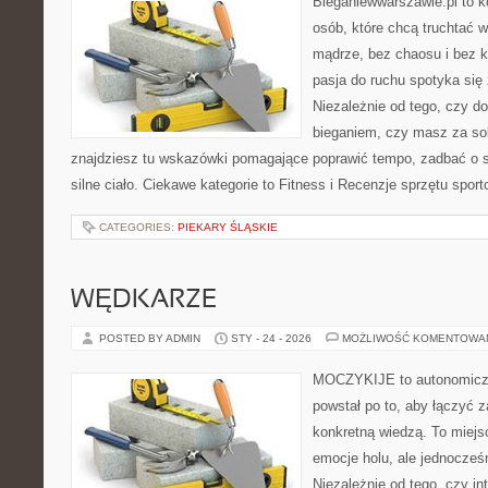
Bieganiewwarszawie.pl to 
osób, które chcą truchtać w
mądrze, bez chaosu i bez ko
pasja do ruchu spotyka si
Niezależnie od tego, czy d
bieganiem, czy masz za so
znajdziesz tu wskazówki pomagające poprawić tempo, zadbać o
silne ciało. Ciekawe kategorie to Fitness i Recenzje sprzętu spor
CATEGORIES:
PIEKARY ŚLĄSKIE
WĘDKARZE
POSTED BY ADMIN
STY - 24 - 2026
MOŻLIWOŚĆ KOMENTOWA
MOCZYKIJE to autonomiczny
powstał po to, aby łączyć 
konkretną wiedzą. To miejs
emocje holu, ale jednocześ
Niezależnie od tego, czy in