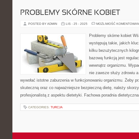
PROBLEMY SKÓRNE KOBIET
POSTED BY ADMIN
LIS - 25 - 2025
MOŻLIWOŚĆ KOMENTOWAN
Problemy skórne kobiet Wśr
występują takie, jakich kl
kilku bezużytecznych kilogr
bazową funkcją jest regul
wewnątrz organizmu. Wypad
nie zawsze służy zdrowiu a
wywołać istotne zaburzenia w funkcjonowaniu organizmu. Żeby p
skuteczną oraz co najważniejsze bezpieczną dietę, należy skorzy
profesjonalistą z aspektu dietetyki. Fachowa poradnia dietetyczn
CATEGORIES:
TURCJA