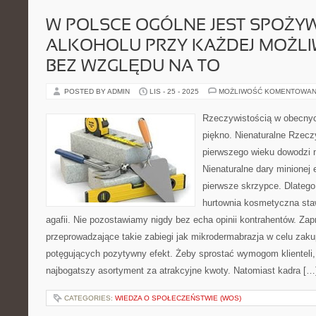
W POLSCE OGÓLNE JEST SPOŻY
ALKOHOLU PRZY KAŻDEJ MOŻLIW
BEZ WZGLĘDU NA TO
POSTED BY ADMIN
LIS - 25 - 2025
MOŻLIWOŚĆ KOMENTOWAN
Rzeczywistością w obecnyc
piękno. Nienaturalne Rzecz
pierwszego wieku dowodzi n
Nienaturalne dary minionej 
pierwsze skrzypce. Dlatego
hurtownia kosmetyczna sta
agafii. Nie pozostawiamy nigdy bez echa opinii kontrahentów. Z
przeprowadzające takie zabiegi jak mikrodermabrazja w celu za
potęgujących pozytywny efekt. Żeby sprostać wymogom klienteli,
najbogatszy asortyment za atrakcyjne kwoty. Natomiast kadra […
CATEGORIES:
WIEDZA O SPOŁECZEŃSTWIE (WOS)