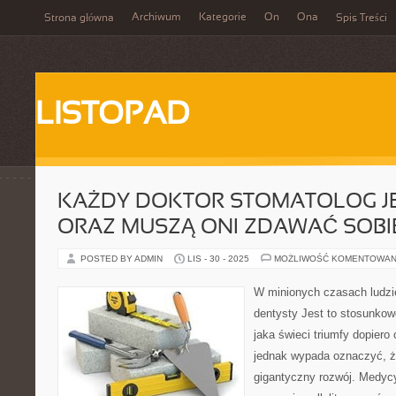
Archiwum
Kategorie
On
Ona
Strona główna
Spis Treści
LISTOPAD
KAŻDY DOKTOR STOMATOLOG JE
ORAZ MUSZĄ ONI ZDAWAĆ SOBI
POSTED BY ADMIN
LIS - 30 - 2025
MOŻLIWOŚĆ KOMENTOWAN
W minionych czasach ludzie
dentysty Jest to stosunkow
jaka świeci triumfy dopiero 
jednak wypada oznaczyć, że
gigantyczny rozwój. Medyc