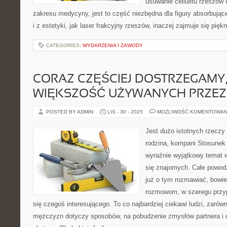
usuwanie cellulitu rzeszów
zakresu medycyny, jest to część niezbędna dla figury absorbujące
i z estetyki, jak laser frakcyjny rzeszów, inaczej zajmuje się pię
CATEGORIES:
WYDARZENIA I ZAWODY
CORAZ CZĘŚCIEJ DOSTRZEGAMY,
WIĘKSZOŚĆ UŻYWANYCH PRZEZ
POSTED BY ADMIN
LIS - 30 - 2025
MOŻLIWOŚĆ KOMENTOWAN
Jest dużo istotnych rzeczy
rodzina, kompani Stosunek 
wyraźnie wyjątkowy temat 
się znajomych. Całe powodze
już o tym rozmawiać, bowie
rozmowom, w szeregu przy
się czegoś interesującego. To co najbardziej ciekawi ludzi, zarówn
mężczyzn dotyczy sposobów, na pobudzenie zmysłów partnera i 