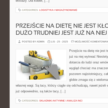
ekstazy. Dla kobiet, […]
CATEGORIES:
LOGISTYKA I MAGAZYNOWANIE
PRZEJŚCIE NA DIETĘ NIE JEST KŁ
DUŻO TRUDNIEJ JEST JUŻ NA NI
POSTED BY ADMIN
LIS - 25 - 2025
MOŻLIWOŚĆ KOMENTOWAN
Przejście na dietę nie jest 
już na niej wytrwać Nieste
dotarcia do ludzi oraz wmów
wygląd chociaż ma znaczeni
pozorem najistotniejszy, c
globie zmaga się z wielom
własnej wagi. Są tacy, którzy ciągle się odchudzają, nawet jeżeli
już odpowiednio, są także tacy, […]
CATEGORIES:
SKŁADNIKI AKTYWNE I ANALIZA INCI