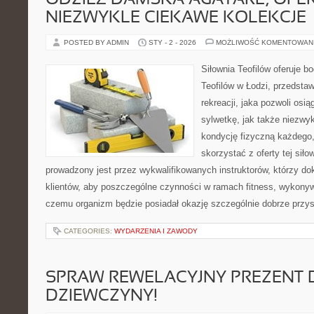
ODZIEŻ DAMSKA AGATARE, OFE
NIEZWYKLE CIEKAWE KOLEKCJE
POSTED BY ADMIN
STY - 2 - 2026
MOŻLIWOŚĆ KOMENTOWAN
Siłownia Teofilów oferuje b
Teofilów w Łodzi, przedstaw
rekreacji, jaka pozwoli osi
sylwetkę, jak także niezwy
kondycję fizyczną każdego,
skorzystać z oferty tej siło
prowadzony jest przez wykwalifikowanych instruktorów, którzy dok
klientów, aby poszczególne czynności w ramach fitness, wykonyw
czemu organizm będzie posiadał okazję szczególnie dobrze przy
CATEGORIES:
WYDARZENIA I ZAWODY
SPRAW REWELACYJNY PREZENT 
DZIEWCZYNY!