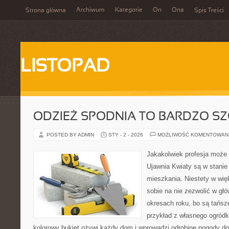
Archiwum
Kategorie
On
Ona
Strona główna
Spis Treści
LISTOPAD
ODZIEŻ SPODNIA TO BARDZO S
POSTED BY ADMIN
STY - 2 - 2026
MOŻLIWOŚĆ KOMENTOWAN
Jakakolwiek profesja może b
Ujawnia Kwiaty są w stanie
mieszkania. Niestety w w
sobie na nie zezwolić w głó
okresach roku, bo są tańsz
przykład z własnego ogródka
kolorowy bukiet ożywi każdy dom i wprowadzi odrobinę pogody do