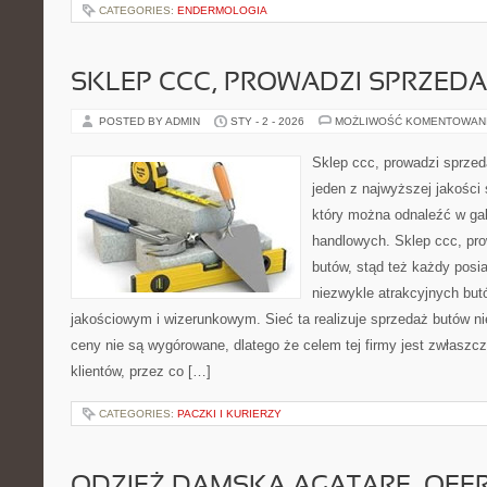
CATEGORIES:
ENDERMOLOGIA
SKLEP CCC, PROWADZI SPRZED
POSTED BY ADMIN
STY - 2 - 2026
MOŻLIWOŚĆ KOMENTOWAN
Sklep ccc, prowadzi sprzed
jeden z najwyższej jakości
który można odnaleźć w gal
handlowych. Sklep ccc, pr
butów, stąd też każdy posi
niezwykle atrakcyjnych bu
jakościowym i wizerunkowym. Sieć ta realizuje sprzedaż butów nie
ceny nie są wygórowane, dlatego że celem tej firmy jest zwłaszcz
klientów, przez co […]
CATEGORIES:
PACZKI I KURIERZY