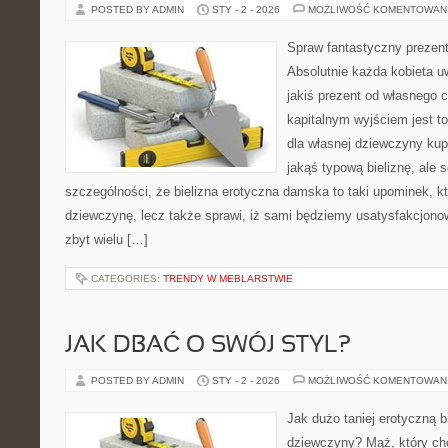
POSTED BY ADMIN
STY - 2 - 2026
MOŻLIWOŚĆ KOMENTOWAN
Spraw fantastyczny prezent 
Absolutnie każda kobieta uw
jakiś prezent od własnego 
kapitalnym wyjściem jest to
dla własnej dziewczyny kupi
jakąś typową bieliznę, ale 
szczególności, że bielizna erotyczna damska to taki upominek, kt
dziewczynę, lecz także sprawi, iż sami będziemy usatysfakcjono
zbyt wielu […]
CATEGORIES:
TRENDY W MEBLARSTWIE
JAK DBAĆ O SWÓJ STYL?
POSTED BY ADMIN
STY - 2 - 2026
MOŻLIWOŚĆ KOMENTOWAN
Jak dużo taniej erotyczną bi
dziewczyny? Mąż, który chc