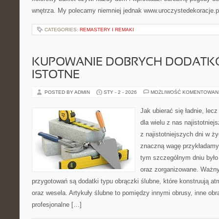
wnętrza. My polecamy niemniej jednak www.uroczystedekoracje.pl
CATEGORIES:
REMASTERY I REMAKI
KUPOWANIE DOBRYCH DODATK
ISTOTNE
POSTED BY ADMIN
STY - 2 - 2026
MOŻLIWOŚĆ KOMENTOWAN
Jak ubierać się ładnie, lec
dla wielu z nas najistotnie
z najistotniejszych dni w ż
znaczną wagę przykładamy 
tym szczególnym dniu było
oraz zorganizowane. Ważn
przygotowań są dodatki typu obrączki ślubne, które konstruują at
oraz wesela. Artykuły ślubne to pomiędzy innymi obrusy, inne obr
profesjonalne […]