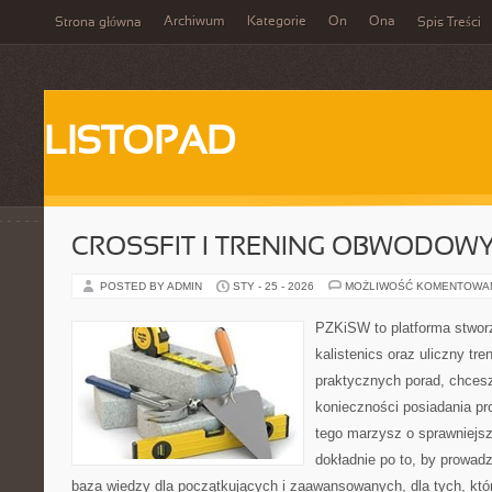
Archiwum
Kategorie
On
Ona
Strona główna
Spis Treści
LISTOPAD
CROSSFIT I TRENING OBWODOW
POSTED BY ADMIN
STY - 25 - 2026
MOŻLIWOŚĆ KOMENTOWA
PZKiSW to platforma stworz
kalistenics oraz uliczny tre
praktycznych porad, chces
konieczności posiadania pro
tego marzysz o sprawniejsz
dokładnie po to, by prowadz
baza wiedzy dla początkujących i zaawansowanych, dla tych, któr