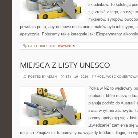
składników. To kolekcja pom
się zrobić z tego, co częst
mikserów, syropów, owoców 
powstała po to, aby domowe mieszanie smaków było intuicyjne, a
apetycznie. Polecamy takie kategorie jak: Eksperymenty alkoholo
CATEGORIES:
BALTICAYACHTS
MIEJSCA Z LISTY UNESCO
POSTED BY ADMIN
STY - 16 - 2026
MOŻLIWOŚĆ KOMENTOWA
Polka w NZ to wędrowny por
osobach, które marzą o kraj
planują podróż do Australii
świat w rytmie zachwytu. T
porady spotykają się z histo
„zwiedzanie” zamienia się 
miejsca. Znajdziesz tu pomysły na wyjazdy krótkie i długie, na wy