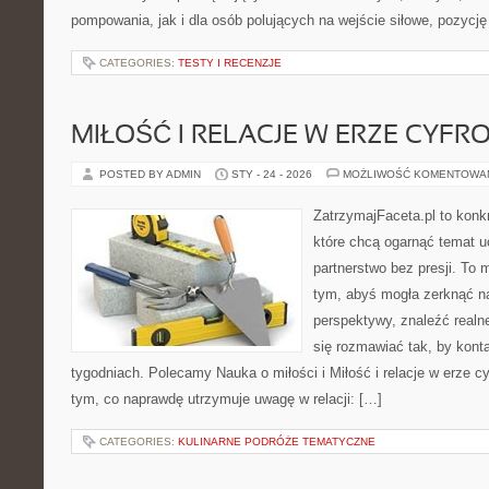
pompowania, jak i dla osób polujących na wejście siłowe, pozycję
CATEGORIES:
TESTY I RECENZJE
MIŁOŚĆ I RELACJE W ERZE CYFR
POSTED BY ADMIN
STY - 24 - 2026
MOŻLIWOŚĆ KOMENTOWA
ZatrzymajFaceta.pl to konkr
które chcą ogarnąć temat 
partnerstwo bez presji. To 
tym, abyś mogła zerknąć na
perspektywy, znaleźć real
się rozmawiać tak, by konta
tygodniach. Polecamy Nauka o miłości i Miłość i relacje w erze cy
tym, co naprawdę utrzymuje uwagę w relacji: […]
CATEGORIES:
KULINARNE PODRÓŻE TEMATYCZNE