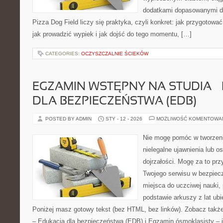
dodatkami dopasowanymi do
Pizza Dog Field liczy się praktyka, czyli konkret: jak przygotować
jak prowadzić wypiek i jak dojść do tego momentu, […]
CATEGORIES:
OCZYSZCZALNIE ŚCIEKÓW
EGZAMIN WSTĘPNY NA STUDIA –
DLA BEZPIECZEŃSTWA (EDB)
POSTED BY ADMIN
STY - 12 - 2026
MOŻLIWOŚĆ KOMENTOWA
Nie mogę pomóc w tworzeniu 
nielegalne ujawnienia lub 
dojrzałości. Mogę za to prz
Twojego serwisu w bezpieczn
miejsca do uczciwej nauki
podstawie arkuszy z lat ubi
Poniżej masz gotowy tekst (bez HTML, bez linków). Zobacz takż
– Edukacja dla bezpieczeństwa (EDB) i Egzamin ósmoklasisty – j