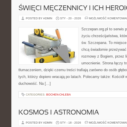
ŚWIĘCI MĘCZENNICY I ICH HERO
POSTED BY ADMIN
STY - 20 - 2026
MOŻLIWOŚĆ KOMENTOWA
Szczepan.org.pl to serwis
życiu chrześcijaństwa, któr
św. Szczepana. To miejsce 
chcą świadomie przeżywać 
rozmowy z Bogiem, przez li
umocnienie. Strona łączy t
tłumaczeniem, dzięki czemu treści trafiają zarówno do osób głęb
tych, którzy dopiero wracają po latach. Polecamy także: Kościół w h
duchowość. Na […]
CATEGORIES:
BOCHEN-CHLEBA
KOSMOS I ASTRONOMIA
POSTED BY ADMIN
STY - 18 - 2026
MOŻLIWOŚĆ KOMENTOWA