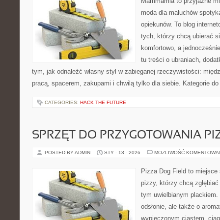
Mammamia to przyjazne mie
moda dla maluchów spotyka
opiekunów. To blog interne
tych, którzy chcą ubierać s
komfortowo, a jednocześnie
tu treści o ubraniach, dodat
tym, jak odnaleźć własny styl w zabieganej rzeczywistości: międ
pracą, spacerem, zakupami i chwilą tylko dla siebie. Kategorie d
CATEGORIES:
HACK THE FUTURE
SPRZĘT DO PRZYGOTOWANIA PI
POSTED BY ADMIN
STY - 13 - 2026
MOŻLIWOŚĆ KOMENTOWA
Pizza Dog Field to miejsce
pizzy, którzy chcą zgłębiać
tym uwielbianym plackiem. 
odsłonie, ale także o aroma
wypieczonym ciastem, ciąg