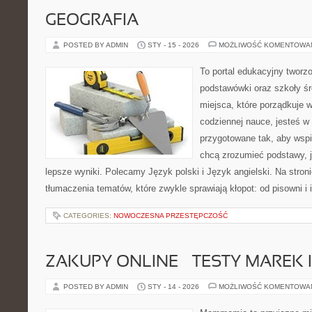
GEOGRAFIA
POSTED BY ADMIN
STY - 15 - 2026
MOŻLIWOŚĆ KOMENTOWA
To portal edukacyjny tworz
podstawówki oraz szkoły śr
miejsca, które porządkuje 
codziennej nauce, jesteś w
przygotowane tak, aby wspi
chcą zrozumieć podstawy, ja
lepsze wyniki. Polecamy Język polski i Język angielski. Na stron
tłumaczenia tematów, które zwykle sprawiają kłopot: od pisowni i i
CATEGORIES:
NOWOCZESNA PRZESTĘPCZOŚĆ
ZAKUPY ONLINE – TESTY MAREK 
POSTED BY ADMIN
STY - 14 - 2026
MOŻLIWOŚĆ KOMENTOWA