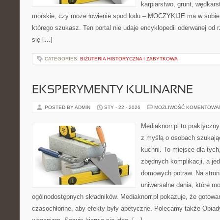
karpiarstwo, grunt, wędka
morskie, czy może łowienie spod lodu – MOCZYKIJE ma w sobie d
którego szukasz. Ten portal nie udaje encyklopedii oderwanej od r
się […]
CATEGORIES:
BIŻUTERIA HISTORYCZNA I ZABYTKOWA
EKSPERYMENTY KULINARNE
POSTED BY ADMIN
STY - 22 - 2026
MOŻLIWOŚĆ KOMENTOWA
Mediaknorr.pl to praktyczny
z myślą o osobach szukają
kuchni. To miejsce dla tyc
zbędnych komplikacji, a je
domowych potraw. Na stroni
uniwersalne dania, które m
ogólnodostępnych składników. Mediaknorr.pl pokazuje, że gotowa
czasochłonne, aby efekty były apetyczne. Polecamy także Obiady 