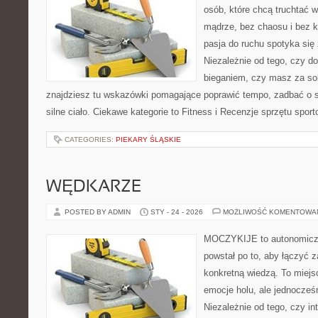
osób, które chcą truchtać w
mądrze, bez chaosu i bez ko
pasja do ruchu spotyka si
Niezależnie od tego, czy d
bieganiem, czy masz za so
znajdziesz tu wskazówki pomagające poprawić tempo, zadbać o
silne ciało. Ciekawe kategorie to Fitness i Recenzje sprzętu spor
CATEGORIES:
PIEKARY ŚLĄSKIE
WĘDKARZE
POSTED BY ADMIN
STY - 24 - 2026
MOŻLIWOŚĆ KOMENTOWA
MOCZYKIJE to autonomiczny
powstał po to, aby łączyć 
konkretną wiedzą. To miejs
emocje holu, ale jednocześ
Niezależnie od tego, czy in