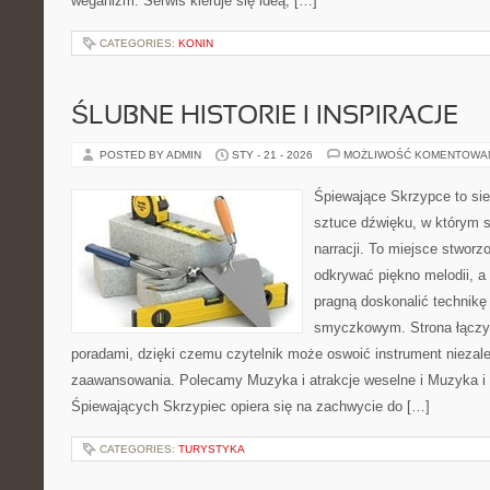
weganizm. Serwis kieruje się ideą, […]
CATEGORIES:
KONIN
ŚLUBNE HISTORIE I INSPIRACJE
POSTED BY ADMIN
STY - 21 - 2026
MOŻLIWOŚĆ KOMENTOWA
Śpiewające Skrzypce to sie
sztuce dźwięku, w którym s
narracji. To miejsce stworz
odkrywać piękno melodii, a 
pragną doskonalić technikę
smyczkowym. Strona łączy 
poradami, dzięki czemu czytelnik może oswoić instrument niezal
zaawansowania. Polecamy Muzyka i atrakcje weselne i Muzyka i 
Śpiewających Skrzypiec opiera się na zachwycie do […]
CATEGORIES:
TURYSTYKA