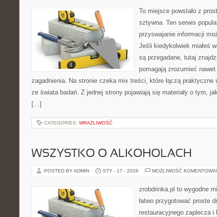
To miejsce powstało z pros
sztywna. Ten serwis popul
przyswajanie informacji mo
Jeśli kiedykolwiek miałeś 
są przegadane, tutaj znajdz
pomagają zrozumieć nawet n
zagadnienia. Na stronie czeka mix treści, które łączą praktyczne
ze świata badań. Z jednej strony pojawiają się materiały o tym, ja
[…]
CATEGORIES:
WRAŻLIWOŚĆ
WSZYSTKO O ALKOHOLACH
POSTED BY ADMIN
STY - 17 - 2026
MOŻLIWOŚĆ KOMENTOWA
zrobdrinka.pl to wygodne mi
łatwo przygotować proste d
restauracyjnego zaplecza i