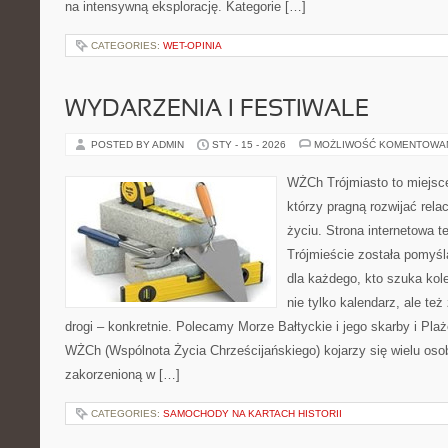
na intensywną eksplorację. Kategorie […]
CATEGORIES:
WET-OPINIA
WYDARZENIA I FESTIWALE
POSTED BY ADMIN
STY - 15 - 2026
MOŻLIWOŚĆ KOMENTOWA
WŻCh Trójmiasto to miejsce
którzy pragną rozwijać rel
życiu. Strona internetowa t
Trójmieście została pomyś
dla każdego, kto szuka kole
nie tylko kalendarz, ale te
drogi – konkretnie. Polecamy Morze Bałtyckie i jego skarby i Plaż
WŻCh (Wspólnota Życia Chrześcijańskiego) kojarzy się wielu os
zakorzenioną w […]
CATEGORIES:
SAMOCHODY NA KARTACH HISTORII