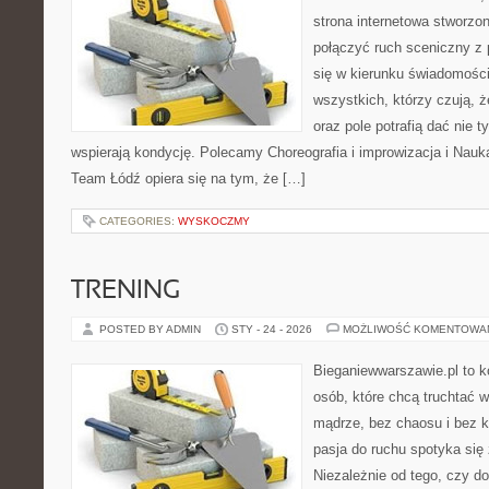
strona internetowa stworzon
połączyć ruch sceniczny z 
się w kierunku świadomości 
wszystkich, którzy czują, 
oraz pole potrafią dać nie t
wspierają kondycję. Polecamy Choreografia i improwizacja i Nauk
Team Łódź opiera się na tym, że […]
CATEGORIES:
WYSKOCZMY
TRENING
POSTED BY ADMIN
STY - 24 - 2026
MOŻLIWOŚĆ KOMENTOWA
Bieganiewwarszawie.pl to 
osób, które chcą truchtać w
mądrze, bez chaosu i bez ko
pasja do ruchu spotyka si
Niezależnie od tego, czy d