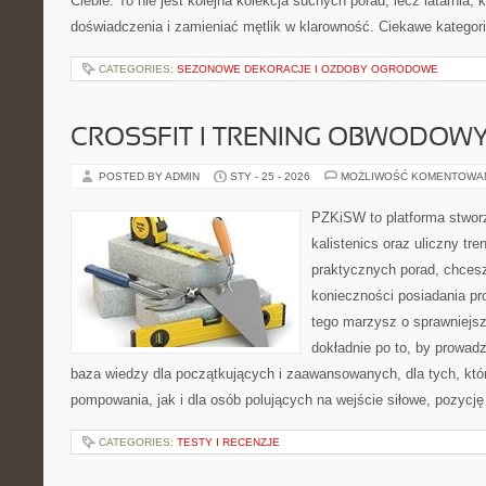
Ciebie. To nie jest kolejna kolekcja suchych porad, lecz latarnia
doświadczenia i zamieniać mętlik w klarowność. Ciekawe kategor
CATEGORIES:
SEZONOWE DEKORACJE I OZDOBY OGRODOWE
CROSSFIT I TRENING OBWODOW
POSTED BY ADMIN
STY - 25 - 2026
MOŻLIWOŚĆ KOMENTOWA
PZKiSW to platforma stworz
kalistenics oraz uliczny tre
praktycznych porad, chces
konieczności posiadania pro
tego marzysz o sprawniejsz
dokładnie po to, by prowadz
baza wiedzy dla początkujących i zaawansowanych, dla tych, któr
pompowania, jak i dla osób polujących na wejście siłowe, pozycję
CATEGORIES:
TESTY I RECENZJE