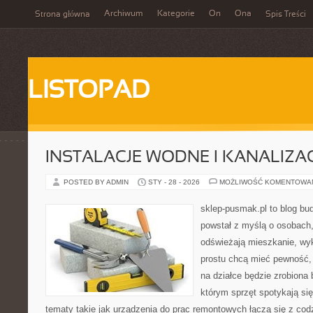
Archiwum
Kategorie
On
Ona
Strona główna
Spis Treści
LISTOPAD
INSTALACJE WODNE I KANALIZA
POSTED BY ADMIN
STY - 28 - 2026
MOŻLIWOŚĆ KOMENTOWA
sklep-pusmak.pl to blog bu
powstał z myślą o osobach
odświeżają mieszkanie, wy
prostu chcą mieć pewność,
na działce będzie zrobiona 
którym sprzęt spotykają si
tematy takie jak urządzenia do prac remontowych łączą się z cod