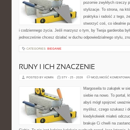
pozornie zwykłych rzeczy 
stylizacje. To strona, na kt
praktyka i radość z tego, 
stworzyć coś, co idealnie p
i codziennego życia. Jeśli marzysz o tym, by Twoja garderoba był
jednocześnie chcesz działać w duchu odpowiedzialnego stylu, zn
CATEGORIES:
BIEGANIE
RUNY I ICH ZNACZENIE
POSTED BY ADMIN
STY - 25 - 2026
MOŻLIWOŚĆ KOMENTOWA
Margoseila to zakątek w si
siebie na nowo. To portal, 
abyś mógł spojrzeć uważnie
myślisz, czego szukasz i d
kiedykolwiek miałeś odczuc
brakuje Ci chwili na zastano