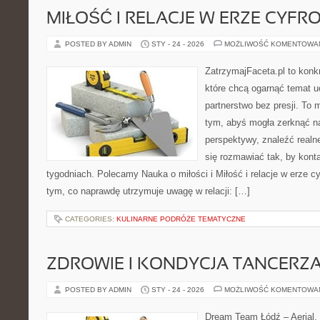
MIŁOŚĆ I RELACJE W ERZE CYFR
POSTED BY ADMIN
STY - 24 - 2026
MOŻLIWOŚĆ KOMENTOWA
ZatrzymajFaceta.pl to konkr
które chcą ogarnąć temat 
partnerstwo bez presji. To 
tym, abyś mogła zerknąć na
perspektywy, znaleźć real
się rozmawiać tak, by konta
tygodniach. Polecamy Nauka o miłości i Miłość i relacje w erze cy
tym, co naprawdę utrzymuje uwagę w relacji: […]
CATEGORIES:
KULINARNE PODRÓŻE TEMATYCZNE
ZDROWIE I KONDYCJA TANCERZ
POSTED BY ADMIN
STY - 24 - 2026
MOŻLIWOŚĆ KOMENTOWA
Dream Team Łódź – Aerial, 