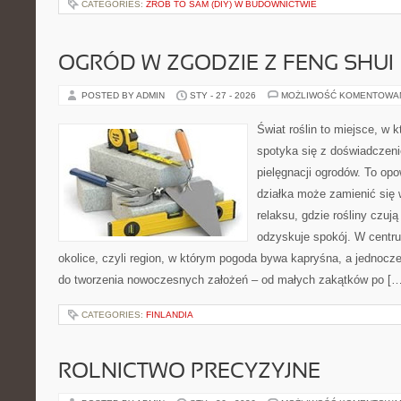
CATEGORIES:
ZRÓB TO SAM (DIY) W BUDOWNICTWIE
OGRÓD W ZGODZIE Z FENG SHUI
POSTED BY ADMIN
STY - 27 - 2026
MOŻLIWOŚĆ KOMENTOWA
Świat roślin to miejsce, w k
spotyka się z doświadczeni
pielęgnacji ogrodów. To opo
działka może zamienić się 
relaksu, gdzie rośliny czują 
odzyskuje spokój. W centrum
okolice, czyli region, w którym pogoda bywa kapryśna, a jednocz
do tworzenia nowoczesnych założeń – od małych zakątków po […
CATEGORIES:
FINLANDIA
ROLNICTWO PRECYZYJNE