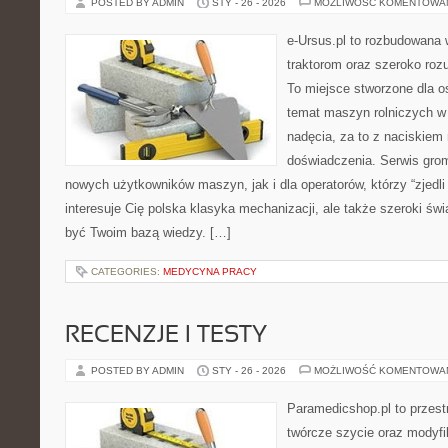
POSTED BY ADMIN
STY - 26 - 2026
MOŻLIWOŚĆ KOMENTOWA
e-Ursus.pl to rozbudowana 
traktorom oraz szeroko roz
To miejsce stworzone dla o
temat maszyn rolniczych w
nadęcia, za to z naciskiem
doświadczenia. Serwis grom
nowych użytkowników maszyn, jak i dla operatorów, którzy “zjedli 
interesuje Cię polska klasyka mechanizacji, ale także szeroki świ
być Twoim bazą wiedzy. […]
CATEGORIES:
MEDYCYNA PRACY
RECENZJE I TESTY
POSTED BY ADMIN
STY - 26 - 2026
MOŻLIWOŚĆ KOMENTOWA
Paramedicshop.pl to przest
twórcze szycie oraz modyfi